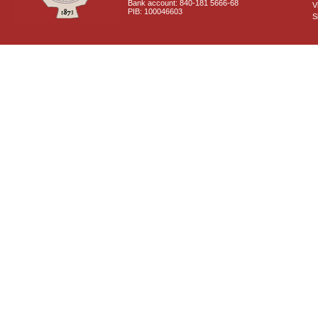
Bank account: 840-181 5666-68
V
PIB: 100046603
S