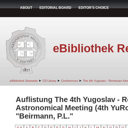
ABOUT
EDITORIAL BOARD
EDITOR'S CHOICE
eBibliothek R
➤
➤
➤
eBibliothek Startseite
CD Library
Conferences
The 4th Yugoslav - Romanian Ast
Auflistung The 4th Yugoslav - 
Astronomical Meeting (4th YuR
"Beirmann, P.L."