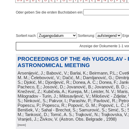
0-9
A
B
C
D
E
F
G
H
I
J
K
L
M
N
O
P
Q
Oder geben Sie die ersten Buchstaben ein:
Sortiert nach:
Sortierung:
Erge
Anzeige der Dokumente 1-1 vo
PROCEEDINGS OF THE 4th YUGOSLAV -
ASTRONOMICAL MEETING
Arsenijević, J.; Babović, V.; Barlai, K.; Beirmann, P.L.; Cvet
M. M.; Čelebovović, V.; Dačić, M.; Damljanović, G.; Dimitrij
S.; Djokić, M.; Djordjević, R.; Donea, A. C.; Donea, F.; Jank
Pacheco, E.; Josović, D.; Jovanović, B.; Jovanović, B. D.; 
Knežević, Z.; Kubičela, A.; Kurepa, M.; Leister, N. V.; Maris, 
Milogradov - Turin, J.; Milosavljević, V.; Milošević - Zdjelar, 
S.; Ninković, S.; Pakvor, I.; Parashiv, P.; Pavlović, R.; Petro
Popescu, P.; Popescu, R.; Popović, G. M.; Popović, L. Č.; P
Benišek, V.; Sahal - Brechot, S.; Samurović, S.; Simić, S.; S
M.; Tankosić, D.; Tomić, A. S.; Trajković, N.; Trajkovska, V.; 
Vranješ, J.; Živkov, V.
(
Astron. Obs. Belgrade
, 1998
)
[more]