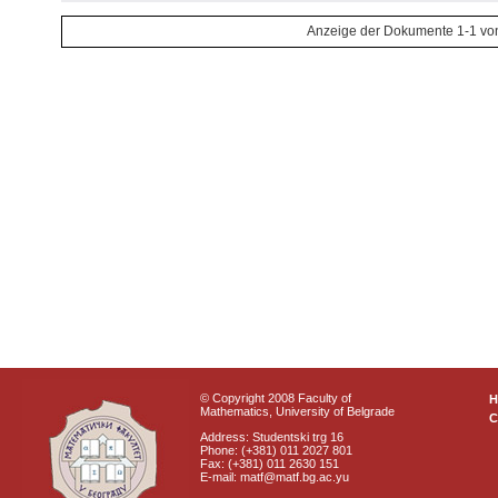
Anzeige der Dokumente 1-1 vo
© Copyright 2008 Faculty of
Mathematics, University of Belgrade
C
Address: Studentski trg 16
Phone: (+381) 011 2027 801
Fax: (+381) 011 2630 151
E-mail: matf@matf.bg.ac.yu