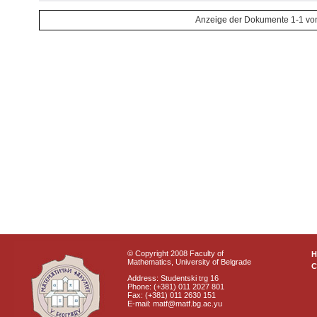
Anzeige der Dokumente 1-1 vo
© Copyright 2008 Faculty of
Mathematics, University of Belgrade
C
Address: Studentski trg 16
Phone: (+381) 011 2027 801
Fax: (+381) 011 2630 151
E-mail: matf@matf.bg.ac.yu