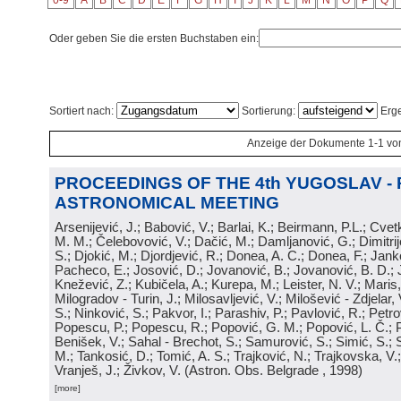
0-9
A
B
C
D
E
F
G
H
I
J
K
L
M
N
O
P
Q
Oder geben Sie die ersten Buchstaben ein:
Sortiert nach:
Sortierung:
Erge
Anzeige der Dokumente 1-1 vo
PROCEEDINGS OF THE 4th YUGOSLAV -
ASTRONOMICAL MEETING
Arsenijević, J.; Babović, V.; Barlai, K.; Beirmann, P.L.; Cvet
M. M.; Čelebovović, V.; Dačić, M.; Damljanović, G.; Dimitrij
S.; Djokić, M.; Djordjević, R.; Donea, A. C.; Donea, F.; Jank
Pacheco, E.; Josović, D.; Jovanović, B.; Jovanović, B. D.; 
Knežević, Z.; Kubičela, A.; Kurepa, M.; Leister, N. V.; Maris, 
Milogradov - Turin, J.; Milosavljević, V.; Milošević - Zdjelar, 
S.; Ninković, S.; Pakvor, I.; Parashiv, P.; Pavlović, R.; Petro
Popescu, P.; Popescu, R.; Popović, G. M.; Popović, L. Č.; P
Benišek, V.; Sahal - Brechot, S.; Samurović, S.; Simić, S.; S
M.; Tankosić, D.; Tomić, A. S.; Trajković, N.; Trajkovska, V.; 
Vranješ, J.; Živkov, V.
(
Astron. Obs. Belgrade
, 1998
)
[more]