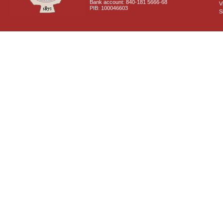
Bank account: 840-181 5666-68
V
PIB: 100046603
S