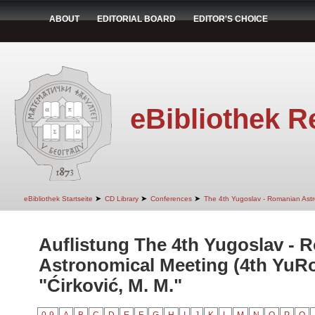
ABOUT
EDITORIAL BOARD
EDITOR'S CHOICE
eBibliothek R
➤
➤
➤
eBibliothek Startseite
CD Library
Conferences
The 4th Yugoslav - Romanian Ast
Auflistung The 4th Yugoslav - 
Astronomical Meeting (4th YuR
"Ćirković, M. M."