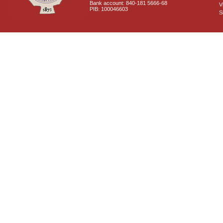
Bank account: 840-181 5666-68
V
PIB: 100046603
S