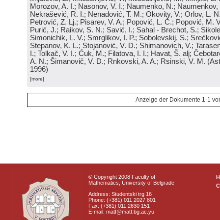
Morozov, A. I.; Nasonov, V. I.; Naumenko, N.; Naumenkov, P
Nekrašević, R. I.; Nenadović, T. M.; Okovity, V.; Orlov, L. N
Petrović, Z. Lj.; Pisarev, V. A.; Popović, L. Č.; Popović, M. V.
Purić, J.; Raikov, S. N.; Savić, I.; Sahal - Brechot, S.; Sikol
Simonichik, L. V.; Smrglikov, I. P.; Sobolevskij, S.; Srećković
Stepanov, K. L.; Stojanović, V. D.; Shimanovich, V.; Tarasen
I.; Tolkač, V. I.; Ćuk, M.; Filatova, I. I.; Havat, Š. alj; Čebo
A. N.; Šimanovič, V. D.; Rnkovski, A. A.; Rsinski, V. M.
(
Ast
1996
)
[more]
Anzeige der Dokumente 1-1 vo
© Copyright 2008 Faculty of
Mathematics, University of Belgrade
C
Address: Studentski trg 16
Phone: (+381) 011 2027 801
Fax: (+381) 011 2630 151
E-mail: matf@matf.bg.ac.yu