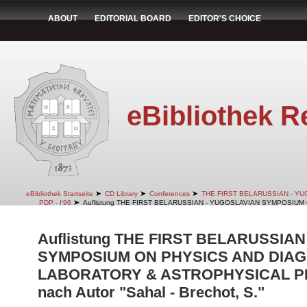
ABOUT
EDITORIAL BOARD
EDITOR'S CHOICE
eBibliothek R
➤
➤
➤
eBibliothek Startseite
CD Library
Conferences
THE FIRST BELARUSSIAN - Y
➤
PDP - I'96
Auflistung THE FIRST BELARUSSIAN - YUGOSLAVIAN SYMPOSIUM
Auflistung THE FIRST BELARUSSIA
SYMPOSIUM ON PHYSICS AND DIAG
LABORATORY & ASTROPHYSICAL PLA
nach Autor "Sahal - Brechot, S."