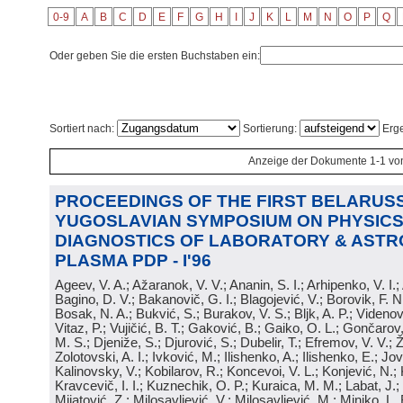
0-9
A
B
C
D
E
F
G
H
I
J
K
L
M
N
O
P
Q
Oder geben Sie die ersten Buchstaben ein:
Sortiert nach:
Sortierung:
Erge
Anzeige der Dokumente 1-1 vo
PROCEEDINGS OF THE FIRST BELARUSS
YUGOSLAVIAN SYMPOSIUM ON PHYSICS
DIAGNOSTICS OF LABORATORY & ASTR
PLASMA PDP - I'96
Ageev, V. A.; Ažaranok, V. V.; Ananin, S. I.; Arhipenko, V. I.
Bagino, D. V.; Bakanovič, G. I.; Blagojević, V.; Borovik, F. N
Bosak, N. A.; Bukvić, S.; Burakov, V. S.; Bljk, A. P.; Videnović
Vitaz, P.; Vujičić, B. T.; Gaković, B.; Gaiko, O. L.; Gončarov, 
M. S.; Djeniže, S.; Djurović, S.; Dubelir, T.; Efremov, V. V.; 
Zolotovski, A. I.; Ivković, M.; Ilishenko, A.; Ilishenko, E.; Jov
Kalinovsky, V.; Kobilarov, R.; Koncevoi, V. L.; Konjević, N.;
Kravcevič, I. I.; Kuznechik, O. P.; Kuraica, M. M.; Labat, J.;
Mijatović, Z.; Milosavljević, V.; Milosavljević, M.; Minjko, L. 