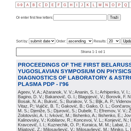
0-9
A
B
C
D
E
F
G
H
I
J
K
L
M
N
O
P
Q
Or enter first few letters:
Sort by:
Order:
Results:
Strana 1-1 od 1
PROCEEDINGS OF THE FIRST BELARUSS
YUGOSLAVIAN SYMPOSIUM ON PHYSICS
DIAGNOSTICS OF LABORATORY & ASTR
PLASMA PDP - I'96
Ageev, V. A.; Ažaranok, V. V.; Ananin, S. I.; Arhipenko, V. I.
Bagino, D. V.; Bakanovič, G. I.; Blagojević, V.; Borovik, F. N
Bosak, N. A.; Bukvić, S.; Burakov, V. S.; Bljk, A. P.; Videnović
Vitaz, P.; Vujičić, B. T.; Gaković, B.; Gaiko, O. L.; Gončarov, 
M. S.; Djeniže, S.; Djurović, S.; Dubelir, T.; Efremov, V. V.; 
Zolotovski, A. I.; Ivković, M.; Ilishenko, A.; Ilishenko, E.; Jov
Kalinovsky, V.; Kobilarov, R.; Koncevoi, V. L.; Konjević, N.;
Kravcevič, I. I.; Kuznechik, O. P.; Kuraica, M. M.; Labat, J.;
Mijatović, Z.; Milosavljević, V.; Milosavljević, M.; Minjko, L. 