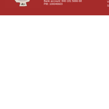
Bank account: 840-181 5666-68
V
PIB: 100046603
S