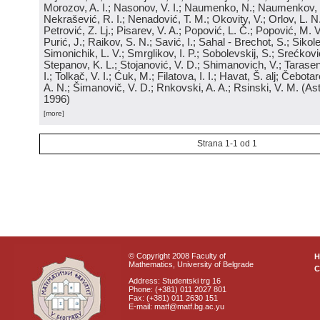
Morozov, A. I.; Nasonov, V. I.; Naumenko, N.; Naumenkov, P
Nekrašević, R. I.; Nenadović, T. M.; Okovity, V.; Orlov, L. N
Petrović, Z. Lj.; Pisarev, V. A.; Popović, L. Č.; Popović, M. V.
Purić, J.; Raikov, S. N.; Savić, I.; Sahal - Brechot, S.; Sikol
Simonichik, L. V.; Smrglikov, I. P.; Sobolevskij, S.; Srećković
Stepanov, K. L.; Stojanović, V. D.; Shimanovich, V.; Tarasen
I.; Tolkač, V. I.; Ćuk, M.; Filatova, I. I.; Havat, Š. alj; Čebo
A. N.; Šimanovič, V. D.; Rnkovski, A. A.; Rsinski, V. M.
(
Ast
1996
)
[more]
Strana 1-1 od 1
© Copyright 2008 Faculty of
Mathematics, University of Belgrade
C
Address: Studentski trg 16
Phone: (+381) 011 2027 801
Fax: (+381) 011 2630 151
E-mail: matf@matf.bg.ac.yu