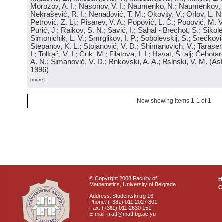
Morozov, A. I.; Nasonov, V. I.; Naumenko, N.; Naumenkov, P
Nekrašević, R. I.; Nenadović, T. M.; Okovity, V.; Orlov, L. N
Petrović, Z. Lj.; Pisarev, V. A.; Popović, L. Č.; Popović, M. V.
Purić, J.; Raikov, S. N.; Savić, I.; Sahal - Brechot, S.; Sikol
Simonichik, L. V.; Smrglikov, I. P.; Sobolevskij, S.; Srećković
Stepanov, K. L.; Stojanović, V. D.; Shimanovich, V.; Tarasen
I.; Tolkač, V. I.; Ćuk, M.; Filatova, I. I.; Havat, Š. alj; Čebo
A. N.; Šimanovič, V. D.; Rnkovski, A. A.; Rsinski, V. M.
(
Ast
1996
)
[more]
Now showing items 1-1 of 1
© Copyright 2008 Faculty of
Mathematics, University of Belgrade
C
Address: Studentski trg 16
Phone: (+381) 011 2027 801
Fax: (+381) 011 2630 151
E-mail: matf@matf.bg.ac.yu