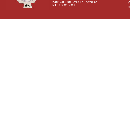
Bank account: 840-181 5666-68
V
PIB: 100046603
S