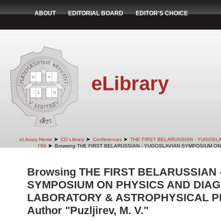
ABOUT
EDITORIAL BOARD
EDITOR'S CHOICE
eLibrary
➤
➤
➤
eLibrary Home
CD Library
Conferences
THE FIRST BELARUSSIAN - YUGOSL
➤
I'96
Browsing THE FIRST BELARUSSIAN - YUGOSLAVIAN SYMPOSIUM ON
Browsing THE FIRST BELARUSSIAN
SYMPOSIUM ON PHYSICS AND DIAG
LABORATORY & ASTROPHYSICAL PLA
Author "Puzljirev, M. V."