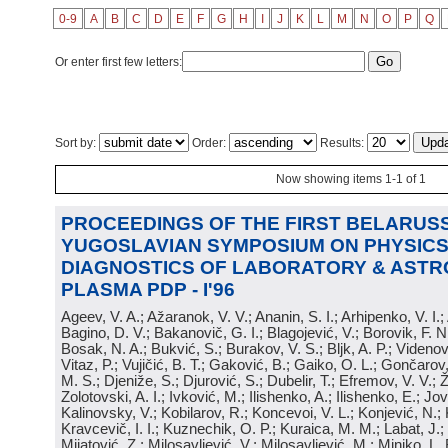
0-9
A
B
C
D
E
F
G
H
I
J
K
L
M
N
O
P
Q
Or enter first few letters:
Sort by:
Order:
Results:
Now showing items 1-1 of 1
PROCEEDINGS OF THE FIRST BELARUSS
YUGOSLAVIAN SYMPOSIUM ON PHYSICS
DIAGNOSTICS OF LABORATORY & ASTR
PLASMA PDP - I'96
Ageev, V. A.; Ažaranok, V. V.; Ananin, S. I.; Arhipenko, V. I.
Bagino, D. V.; Bakanovič, G. I.; Blagojević, V.; Borovik, F. N
Bosak, N. A.; Bukvić, S.; Burakov, V. S.; Bljk, A. P.; Videnović
Vitaz, P.; Vujičić, B. T.; Gaković, B.; Gaiko, O. L.; Gončarov, 
M. S.; Djeniže, S.; Djurović, S.; Dubelir, T.; Efremov, V. V.; 
Zolotovski, A. I.; Ivković, M.; Ilishenko, A.; Ilishenko, E.; Jov
Kalinovsky, V.; Kobilarov, R.; Koncevoi, V. L.; Konjević, N.;
Kravcevič, I. I.; Kuznechik, O. P.; Kuraica, M. M.; Labat, J.;
Mijatović, Z.; Milosavljević, V.; Milosavljević, M.; Minjko, L. 