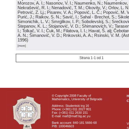
Morozov, A. I.; Nasonov, V. I.; Naumenko, N.; Naumenkov, P
Nekrašević, R. I.; Nenadović, T. M.; Okovity, V.; Orlov, L. N
Petrović, Z. Lj.; Pisarev, V. A.; Popović, L. Č.; Popović, M. V.
Purić, J.; Raikov, S. N.; Savić, I.; Sahal - Brechot, S.; Sikol
Simonichik, L. V.; Smrglikov, I. P.; Sobolevskij, S.; Srećković
Stepanov, K. L.; Stojanović, V. D.; Shimanovich, V.; Tarasen
I.; Tolkač, V. I.; Ćuk, M.; Filatova, I. I.; Havat, Š. alj; Čebo
A. N.; Šimanovič, V. D.; Rnkovski, A. A.; Rsinski, V. M.
(
Ast
1996
)
[more]
Strana 1-1 od 1
© Copyright 2008 Faculty of
Mathematics, University of Belgrade
C
Address: Studentski trg 16
Phone: (+381) 011 2027 801
Fax: (+381) 011 2630 151
E-mail: matf@matf.bg.ac.yu
Bank account: 840-181 5666-68
V
PIB: 100046603
S