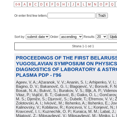
0-9
A
B
C
D
E
F
G
H
I
J
K
L
M
N
O
P
Q
Or enter first few letters:
Sort by:
Order:
Results:
Strana 1-1 od 1
PROCEEDINGS OF THE FIRST BELARUSS
YUGOSLAVIAN SYMPOSIUM ON PHYSICS
DIAGNOSTICS OF LABORATORY & ASTR
PLASMA PDP - I'96
Ageev, V. A.; Ažaranok, V. V.; Ananin, S. I.; Arhipenko, V. I.
Bagino, D. V.; Bakanovič, G. I.; Blagojević, V.; Borovik, F. N
Bosak, N. A.; Bukvić, S.; Burakov, V. S.; Bljk, A. P.; Videnović
Vitaz, P.; Vujičić, B. T.; Gaković, B.; Gaiko, O. L.; Gončarov, 
M. S.; Djeniže, S.; Djurović, S.; Dubelir, T.; Efremov, V. V.; 
Zolotovski, A. I.; Ivković, M.; Ilishenko, A.; Ilishenko, E.; Jov
Kalinovsky, V.; Kobilarov, R.; Koncevoi, V. L.; Konjević, N.;
Kravcevič, I. I.; Kuznechik, O. P.; Kuraica, M. M.; Labat, J.;
Mijatović, Z.; Milosavljević, V.; Milosavljević, M.; Minjko, L. 