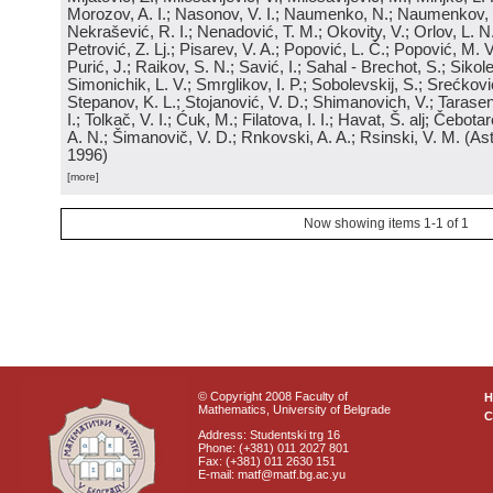
Morozov, A. I.; Nasonov, V. I.; Naumenko, N.; Naumenkov, P
Nekrašević, R. I.; Nenadović, T. M.; Okovity, V.; Orlov, L. N
Petrović, Z. Lj.; Pisarev, V. A.; Popović, L. Č.; Popović, M. V.
Purić, J.; Raikov, S. N.; Savić, I.; Sahal - Brechot, S.; Sikol
Simonichik, L. V.; Smrglikov, I. P.; Sobolevskij, S.; Srećković
Stepanov, K. L.; Stojanović, V. D.; Shimanovich, V.; Tarasen
I.; Tolkač, V. I.; Ćuk, M.; Filatova, I. I.; Havat, Š. alj; Čebo
A. N.; Šimanovič, V. D.; Rnkovski, A. A.; Rsinski, V. M.
(
Ast
1996
)
[more]
Now showing items 1-1 of 1
© Copyright 2008 Faculty of
Mathematics, University of Belgrade
C
Address: Studentski trg 16
Phone: (+381) 011 2027 801
Fax: (+381) 011 2630 151
E-mail: matf@matf.bg.ac.yu