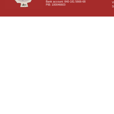
Bank account: 840-181 5666-68
V
PIB: 100046603
S