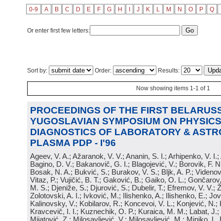
0-9
A
B
C
D
E
F
G
H
I
J
K
L
M
N
O
P
Q
Or enter first few letters:
Sort by:
Order:
Results:
Now showing items 1-1 of 1
PROCEEDINGS OF THE FIRST BELARUSS
YUGOSLAVIAN SYMPOSIUM ON PHYSICS
DIAGNOSTICS OF LABORATORY & ASTR
PLASMA PDP - I'96
Ageev, V. A.; Ažaranok, V. V.; Ananin, S. I.; Arhipenko, V. I.
Bagino, D. V.; Bakanovič, G. I.; Blagojević, V.; Borovik, F. N
Bosak, N. A.; Bukvić, S.; Burakov, V. S.; Bljk, A. P.; Videnović
Vitaz, P.; Vujičić, B. T.; Gaković, B.; Gaiko, O. L.; Gončarov, 
M. S.; Djeniže, S.; Djurović, S.; Dubelir, T.; Efremov, V. V.; 
Zolotovski, A. I.; Ivković, M.; Ilishenko, A.; Ilishenko, E.; Jov
Kalinovsky, V.; Kobilarov, R.; Koncevoi, V. L.; Konjević, N.;
Kravcevič, I. I.; Kuznechik, O. P.; Kuraica, M. M.; Labat, J.;
Mijatović, Z.; Milosavljević, V.; Milosavljević, M.; Minjko, L. 