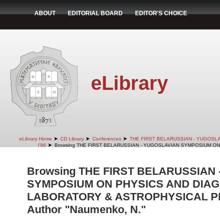
ABOUT
EDITORIAL BOARD
EDITOR'S CHOICE
eLibrary
➤
➤
➤
eLibrary Home
CD Library
Conferences
THE FIRST BELARUSSIAN - YUGOSL
➤
I'96
Browsing THE FIRST BELARUSSIAN - YUGOSLAVIAN SYMPOSIUM ON
Browsing THE FIRST BELARUSSIAN
SYMPOSIUM ON PHYSICS AND DIAG
LABORATORY & ASTROPHYSICAL PLA
Author "Naumenko, N."