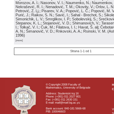
Morozov, A. I.; Nasonov, V. I.; Naumenko, N.; Naumenkov, P
Nekrašević, R. I.; Nenadović, T. M.; Okovity, V.; Orlov, L. N
Petrović, Z. Lj.; Pisarev, V. A.; Popović, L. Č.; Popović, M. V.
Purić, J.; Raikov, S. N.; Savić, I.; Sahal - Brechot, S.; Sikol
Simonichik, L. V.; Smrglikov, I. P.; Sobolevskij, S.; Srećković
Stepanov, K. L.; Stojanović, V. D.; Shimanovich, V.; Tarasen
I.; Tolkač, V. I.; Ćuk, M.; Filatova, I. I.; Havat, Š. alj; Čebo
A. N.; Šimanovič, V. D.; Rnkovski, A. A.; Rsinski, V. M.
(
Ast
1996
)
[more]
Strana 1-1 od 1
© Copyright 2008 Faculty of
Mathematics, University of Belgrade
C
Address: Studentski trg 16
Phone: (+381) 011 2027 801
Fax: (+381) 011 2630 151
E-mail: matf@matf.bg.ac.yu
Bank account: 840-181 5666-68
V
PIB: 100046603
S