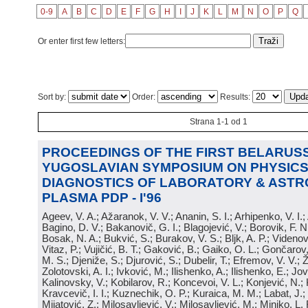
0-9
A
B
C
D
E
F
G
H
I
J
K
L
M
N
O
P
Q
Or enter first few letters:
Sort by:
Order:
Results:
Strana 1-1 od 1
PROCEEDINGS OF THE FIRST BELARUSS
YUGOSLAVIAN SYMPOSIUM ON PHYSICS
DIAGNOSTICS OF LABORATORY & ASTR
PLASMA PDP - I'96
Ageev, V. A.; Ažaranok, V. V.; Ananin, S. I.; Arhipenko, V. I.
Bagino, D. V.; Bakanovič, G. I.; Blagojević, V.; Borovik, F. N
Bosak, N. A.; Bukvić, S.; Burakov, V. S.; Bljk, A. P.; Videnović
Vitaz, P.; Vujičić, B. T.; Gaković, B.; Gaiko, O. L.; Gončarov, 
M. S.; Djeniže, S.; Djurović, S.; Dubelir, T.; Efremov, V. V.; 
Zolotovski, A. I.; Ivković, M.; Ilishenko, A.; Ilishenko, E.; Jov
Kalinovsky, V.; Kobilarov, R.; Koncevoi, V. L.; Konjević, N.;
Kravcevič, I. I.; Kuznechik, O. P.; Kuraica, M. M.; Labat, J.;
Mijatović, Z.; Milosavljević, V.; Milosavljević, M.; Minjko, L. 