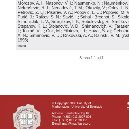
Morozov, A. I.; Nasonov, V. I.; Naumenko, N.; Naumenkov, P
Nekrašević, R. I.; Nenadović, T. M.; Okovity, V.; Orlov, L. N
Petrović, Z. Lj.; Pisarev, V. A.; Popović, L. Č.; Popović, M. V.
Purić, J.; Raikov, S. N.; Savić, I.; Sahal - Brechot, S.; Sikol
Simonichik, L. V.; Smrglikov, I. P.; Sobolevskij, S.; Srećković
Stepanov, K. L.; Stojanović, V. D.; Shimanovich, V.; Tarasen
I.; Tolkač, V. I.; Ćuk, M.; Filatova, I. I.; Havat, Š. alj; Čebo
A. N.; Šimanovič, V. D.; Rnkovski, A. A.; Rsinski, V. M.
(
Ast
1996
)
[more]
Strana 1-1 od 1
© Copyright 2008 Faculty of
Mathematics, University of Belgrade
C
Address: Studentski trg 16
Phone: (+381) 011 2027 801
Fax: (+381) 011 2630 151
E-mail: matf@matf.bg.ac.yu