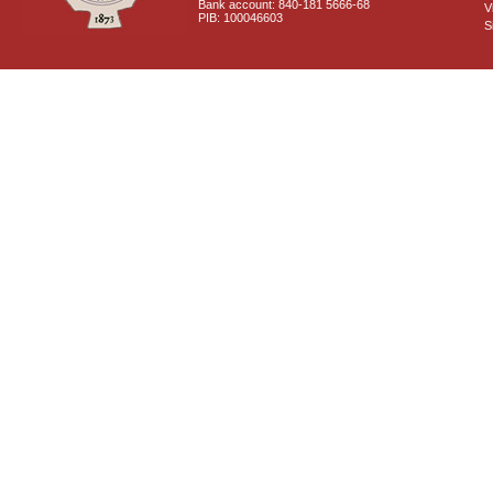
Bank account: 840-181 5666-68
V
PIB: 100046603
S