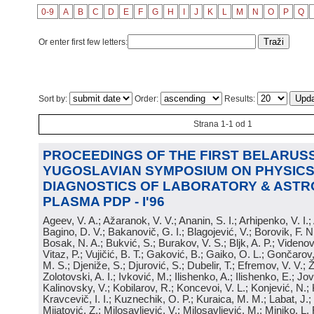
0-9
A
B
C
D
E
F
G
H
I
J
K
L
M
N
O
P
Q
Or enter first few letters:
Sort by:
Order:
Results:
Strana 1-1 od 1
PROCEEDINGS OF THE FIRST BELARUSS
YUGOSLAVIAN SYMPOSIUM ON PHYSICS
DIAGNOSTICS OF LABORATORY & ASTR
PLASMA PDP - I'96
Ageev, V. A.; Ažaranok, V. V.; Ananin, S. I.; Arhipenko, V. I.
Bagino, D. V.; Bakanovič, G. I.; Blagojević, V.; Borovik, F. N
Bosak, N. A.; Bukvić, S.; Burakov, V. S.; Bljk, A. P.; Videnović
Vitaz, P.; Vujičić, B. T.; Gaković, B.; Gaiko, O. L.; Gončarov, 
M. S.; Djeniže, S.; Djurović, S.; Dubelir, T.; Efremov, V. V.; 
Zolotovski, A. I.; Ivković, M.; Ilishenko, A.; Ilishenko, E.; Jov
Kalinovsky, V.; Kobilarov, R.; Koncevoi, V. L.; Konjević, N.;
Kravcevič, I. I.; Kuznechik, O. P.; Kuraica, M. M.; Labat, J.;
Mijatović, Z.; Milosavljević, V.; Milosavljević, M.; Minjko, L. 