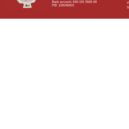
Bank account: 840-181 5666-68
V
PIB: 100046603
S