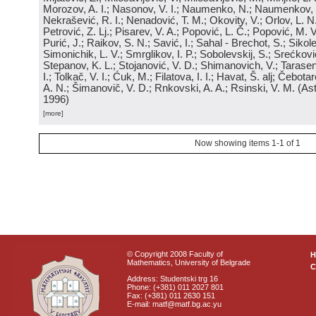
Morozov, A. I.; Nasonov, V. I.; Naumenko, N.; Naumenkov, P
Nekrašević, R. I.; Nenadović, T. M.; Okovity, V.; Orlov, L. N
Petrović, Z. Lj.; Pisarev, V. A.; Popović, L. Č.; Popović, M. V.
Purić, J.; Raikov, S. N.; Savić, I.; Sahal - Brechot, S.; Sikol
Simonichik, L. V.; Smrglikov, I. P.; Sobolevskij, S.; Srećković
Stepanov, K. L.; Stojanović, V. D.; Shimanovich, V.; Tarasen
I.; Tolkač, V. I.; Ćuk, M.; Filatova, I. I.; Havat, Š. alj; Čebo
A. N.; Šimanovič, V. D.; Rnkovski, A. A.; Rsinski, V. M.
(
Ast
1996
)
[more]
Now showing items 1-1 of 1
© Copyright 2008 Faculty of
Mathematics, University of Belgrade
C
Address: Studentski trg 16
Phone: (+381) 011 2027 801
Fax: (+381) 011 2630 151
E-mail: matf@matf.bg.ac.yu