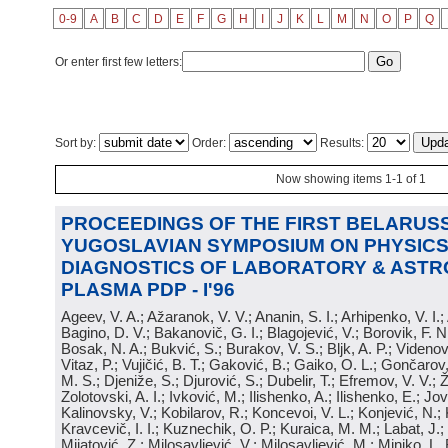
0-9
A
B
C
D
E
F
G
H
I
J
K
L
M
N
O
P
Q
Or enter first few letters:
Sort by:
Order:
Results:
Now showing items 1-1 of 1
PROCEEDINGS OF THE FIRST BELARUSS
YUGOSLAVIAN SYMPOSIUM ON PHYSICS
DIAGNOSTICS OF LABORATORY & ASTR
PLASMA PDP - I'96
Ageev, V. A.; Ažaranok, V. V.; Ananin, S. I.; Arhipenko, V. I.
Bagino, D. V.; Bakanovič, G. I.; Blagojević, V.; Borovik, F. N
Bosak, N. A.; Bukvić, S.; Burakov, V. S.; Bljk, A. P.; Videnović
Vitaz, P.; Vujičić, B. T.; Gaković, B.; Gaiko, O. L.; Gončarov, 
M. S.; Djeniže, S.; Djurović, S.; Dubelir, T.; Efremov, V. V.; 
Zolotovski, A. I.; Ivković, M.; Ilishenko, A.; Ilishenko, E.; Jov
Kalinovsky, V.; Kobilarov, R.; Koncevoi, V. L.; Konjević, N.;
Kravcevič, I. I.; Kuznechik, O. P.; Kuraica, M. M.; Labat, J.;
Mijatović, Z.; Milosavljević, V.; Milosavljević, M.; Minjko, L. 