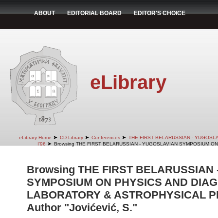
ABOUT
EDITORIAL BOARD
EDITOR'S CHOICE
eLibrary
➤
➤
➤
eLibrary Home
CD Library
Conferences
THE FIRST BELARUSSIAN - YUGOSL
➤
I'96
Browsing THE FIRST BELARUSSIAN - YUGOSLAVIAN SYMPOSIUM ON
Browsing THE FIRST BELARUSSIAN
SYMPOSIUM ON PHYSICS AND DIAG
LABORATORY & ASTROPHYSICAL PLA
Author "Jovićević, S."