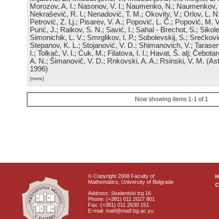
Morozov, A. I.; Nasonov, V. I.; Naumenko, N.; Naumenkov, P
Nekrašević, R. I.; Nenadović, T. M.; Okovity, V.; Orlov, L. N
Petrović, Z. Lj.; Pisarev, V. A.; Popović, L. Č.; Popović, M. V.
Purić, J.; Raikov, S. N.; Savić, I.; Sahal - Brechot, S.; Sikol
Simonichik, L. V.; Smrglikov, I. P.; Sobolevskij, S.; Srećković
Stepanov, K. L.; Stojanović, V. D.; Shimanovich, V.; Tarasen
I.; Tolkač, V. I.; Ćuk, M.; Filatova, I. I.; Havat, Š. alj; Čebo
A. N.; Šimanovič, V. D.; Rnkovski, A. A.; Rsinski, V. M.
(
Ast
1996
)
[more]
Now showing items 1-1 of 1
© Copyright 2008 Faculty of
Mathematics, University of Belgrade
C
Address: Studentski trg 16
Phone: (+381) 011 2027 801
Fax: (+381) 011 2630 151
E-mail: matf@matf.bg.ac.yu