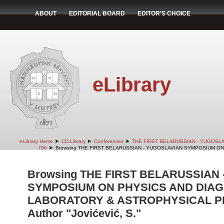
ABOUT
EDITORIAL BOARD
EDITOR'S CHOICE
eLibrary
➤
➤
➤
eLibrary Home
CD Library
Conferences
THE FIRST BELARUSSIAN - YUGOSL
➤
I'96
Browsing THE FIRST BELARUSSIAN - YUGOSLAVIAN SYMPOSIUM ON
Browsing THE FIRST BELARUSSIAN
SYMPOSIUM ON PHYSICS AND DIAG
LABORATORY & ASTROPHYSICAL PLA
Author "Jovićević, S."