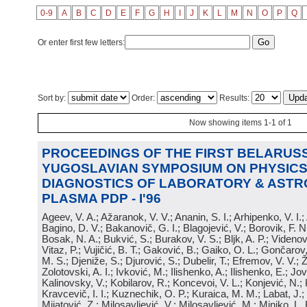
0-9
A
B
C
D
E
F
G
H
I
J
K
L
M
N
O
P
Q
Or enter first few letters:
Sort by:
Order:
Results:
Now showing items 1-1 of 1
PROCEEDINGS OF THE FIRST BELARUSS
YUGOSLAVIAN SYMPOSIUM ON PHYSICS
DIAGNOSTICS OF LABORATORY & ASTR
PLASMA PDP - I'96
Ageev, V. A.; Ažaranok, V. V.; Ananin, S. I.; Arhipenko, V. I.
Bagino, D. V.; Bakanovič, G. I.; Blagojević, V.; Borovik, F. N
Bosak, N. A.; Bukvić, S.; Burakov, V. S.; Bljk, A. P.; Videnović
Vitaz, P.; Vujičić, B. T.; Gaković, B.; Gaiko, O. L.; Gončarov, 
M. S.; Djeniže, S.; Djurović, S.; Dubelir, T.; Efremov, V. V.; 
Zolotovski, A. I.; Ivković, M.; Ilishenko, A.; Ilishenko, E.; Jov
Kalinovsky, V.; Kobilarov, R.; Koncevoi, V. L.; Konjević, N.;
Kravcevič, I. I.; Kuznechik, O. P.; Kuraica, M. M.; Labat, J.;
Mijatović, Z.; Milosavljević, V.; Milosavljević, M.; Minjko, L. 