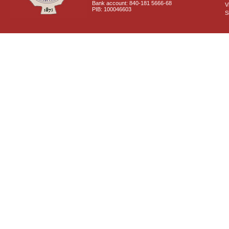
Bank account: 840-181 5666-68
V
PIB: 100046603
S