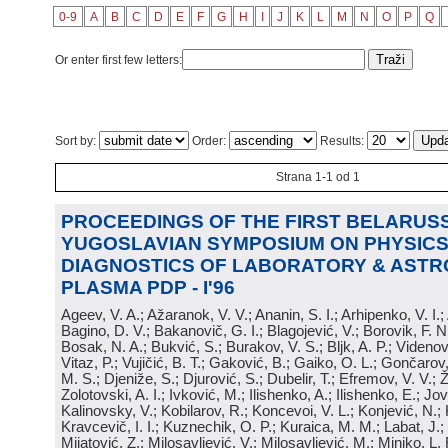
0-9
A
B
C
D
E
F
G
H
I
J
K
L
M
N
O
P
Q
Or enter first few letters:
Sort by:
Order:
Results:
Strana 1-1 od 1
PROCEEDINGS OF THE FIRST BELARUSS
YUGOSLAVIAN SYMPOSIUM ON PHYSICS
DIAGNOSTICS OF LABORATORY & ASTR
PLASMA PDP - I'96
Ageev, V. A.; Ažaranok, V. V.; Ananin, S. I.; Arhipenko, V. I.
Bagino, D. V.; Bakanovič, G. I.; Blagojević, V.; Borovik, F. N
Bosak, N. A.; Bukvić, S.; Burakov, V. S.; Bljk, A. P.; Videnović
Vitaz, P.; Vujičić, B. T.; Gaković, B.; Gaiko, O. L.; Gončarov, 
M. S.; Djeniže, S.; Djurović, S.; Dubelir, T.; Efremov, V. V.; 
Zolotovski, A. I.; Ivković, M.; Ilishenko, A.; Ilishenko, E.; Jov
Kalinovsky, V.; Kobilarov, R.; Koncevoi, V. L.; Konjević, N.;
Kravcevič, I. I.; Kuznechik, O. P.; Kuraica, M. M.; Labat, J.;
Mijatović, Z.; Milosavljević, V.; Milosavljević, M.; Minjko, L. 