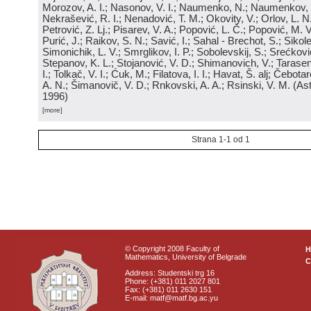
Morozov, A. I.; Nasonov, V. I.; Naumenko, N.; Naumenkov, P
Nekrašević, R. I.; Nenadović, T. M.; Okovity, V.; Orlov, L. N
Petrović, Z. Lj.; Pisarev, V. A.; Popović, L. Č.; Popović, M. V.
Purić, J.; Raikov, S. N.; Savić, I.; Sahal - Brechot, S.; Sikol
Simonichik, L. V.; Smrglikov, I. P.; Sobolevskij, S.; Srećković
Stepanov, K. L.; Stojanović, V. D.; Shimanovich, V.; Tarasen
I.; Tolkač, V. I.; Ćuk, M.; Filatova, I. I.; Havat, Š. alj; Čebo
A. N.; Šimanovič, V. D.; Rnkovski, A. A.; Rsinski, V. M.
(
Ast
1996
)
[more]
Strana 1-1 od 1
© Copyright 2008 Faculty of
Mathematics, University of Belgrade
C
Address: Studentski trg 16
Phone: (+381) 011 2027 801
Fax: (+381) 011 2630 151
E-mail: matf@matf.bg.ac.yu