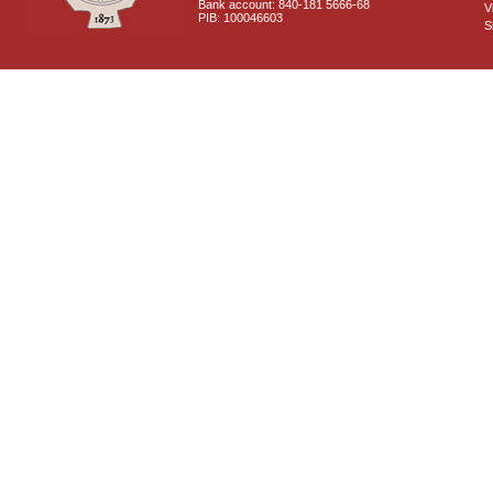
Bank account: 840-181 5666-68
V
PIB: 100046603
S