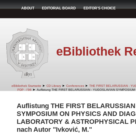
ABOUT
EDITORIAL BOARD
EDITOR'S CHOICE
eBibliothek R
➤
➤
➤
eBibliothek Startseite
CD Library
Conferences
THE FIRST BELARUSSIAN - Y
➤
PDP - I'96
Auflistung THE FIRST BELARUSSIAN - YUGOSLAVIAN SYMPOSIUM
Auflistung THE FIRST BELARUSSIA
SYMPOSIUM ON PHYSICS AND DIAG
LABORATORY & ASTROPHYSICAL PLA
nach Autor "Ivković, M."