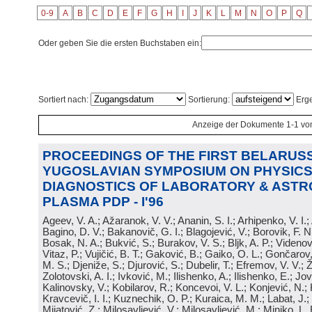
0-9
A
B
C
D
E
F
G
H
I
J
K
L
M
N
O
P
Q
Oder geben Sie die ersten Buchstaben ein:
Sortiert nach:
Sortierung:
Erge
Anzeige der Dokumente 1-1 vo
PROCEEDINGS OF THE FIRST BELARUSS
YUGOSLAVIAN SYMPOSIUM ON PHYSICS
DIAGNOSTICS OF LABORATORY & ASTR
PLASMA PDP - I'96
Ageev, V. A.; Ažaranok, V. V.; Ananin, S. I.; Arhipenko, V. I.
Bagino, D. V.; Bakanovič, G. I.; Blagojević, V.; Borovik, F. N
Bosak, N. A.; Bukvić, S.; Burakov, V. S.; Bljk, A. P.; Videnović
Vitaz, P.; Vujičić, B. T.; Gaković, B.; Gaiko, O. L.; Gončarov, 
M. S.; Djeniže, S.; Djurović, S.; Dubelir, T.; Efremov, V. V.; 
Zolotovski, A. I.; Ivković, M.; Ilishenko, A.; Ilishenko, E.; Jov
Kalinovsky, V.; Kobilarov, R.; Koncevoi, V. L.; Konjević, N.;
Kravcevič, I. I.; Kuznechik, O. P.; Kuraica, M. M.; Labat, J.;
Mijatović, Z.; Milosavljević, V.; Milosavljević, M.; Minjko, L. 