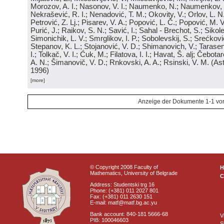
Morozov, A. I.; Nasonov, V. I.; Naumenko, N.; Naumenkov, P
Nekrašević, R. I.; Nenadović, T. M.; Okovity, V.; Orlov, L. N
Petrović, Z. Lj.; Pisarev, V. A.; Popović, L. Č.; Popović, M. V.
Purić, J.; Raikov, S. N.; Savić, I.; Sahal - Brechot, S.; Sikol
Simonichik, L. V.; Smrglikov, I. P.; Sobolevskij, S.; Srećković
Stepanov, K. L.; Stojanović, V. D.; Shimanovich, V.; Tarasen
I.; Tolkač, V. I.; Ćuk, M.; Filatova, I. I.; Havat, Š. alj; Čebo
A. N.; Šimanovič, V. D.; Rnkovski, A. A.; Rsinski, V. M.
(
Ast
1996
)
[more]
Anzeige der Dokumente 1-1 vo
© Copyright 2008 Faculty of
Mathematics, University of Belgrade
C
Address: Studentski trg 16
Phone: (+381) 011 2027 801
Fax: (+381) 011 2630 151
E-mail: matf@matf.bg.ac.yu
Bank account: 840-181 5666-68
V
PIB: 100046603
S