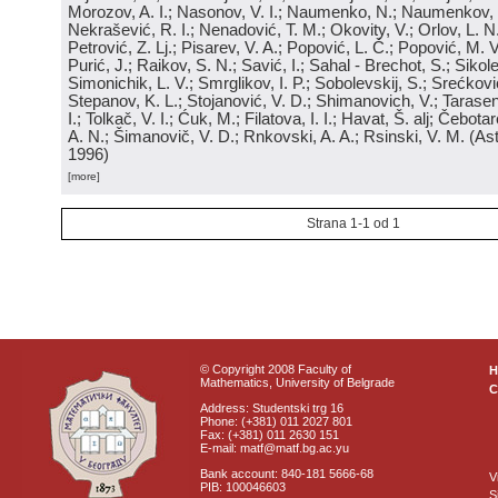
Morozov, A. I.; Nasonov, V. I.; Naumenko, N.; Naumenkov, P
Nekrašević, R. I.; Nenadović, T. M.; Okovity, V.; Orlov, L. N
Petrović, Z. Lj.; Pisarev, V. A.; Popović, L. Č.; Popović, M. V.
Purić, J.; Raikov, S. N.; Savić, I.; Sahal - Brechot, S.; Sikol
Simonichik, L. V.; Smrglikov, I. P.; Sobolevskij, S.; Srećković
Stepanov, K. L.; Stojanović, V. D.; Shimanovich, V.; Tarasen
I.; Tolkač, V. I.; Ćuk, M.; Filatova, I. I.; Havat, Š. alj; Čebo
A. N.; Šimanovič, V. D.; Rnkovski, A. A.; Rsinski, V. M.
(
Ast
1996
)
[more]
Strana 1-1 od 1
© Copyright 2008 Faculty of
Mathematics, University of Belgrade
C
Address: Studentski trg 16
Phone: (+381) 011 2027 801
Fax: (+381) 011 2630 151
E-mail: matf@matf.bg.ac.yu
Bank account: 840-181 5666-68
V
PIB: 100046603
S