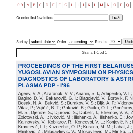
0-9
A
B
C
D
E
F
G
H
I
J
K
L
M
N
O
P
Q
Or enter first few letters:
Sort by:
Order:
Results:
Strana 1-1 od 1
PROCEEDINGS OF THE FIRST BELARUSS
YUGOSLAVIAN SYMPOSIUM ON PHYSICS
DIAGNOSTICS OF LABORATORY & ASTR
PLASMA PDP - I'96
Ageev, V. A.; Ažaranok, V. V.; Ananin, S. I.; Arhipenko, V. I.
Bagino, D. V.; Bakanovič, G. I.; Blagojević, V.; Borovik, F. N
Bosak, N. A.; Bukvić, S.; Burakov, V. S.; Bljk, A. P.; Videnović
Vitaz, P.; Vujičić, B. T.; Gaković, B.; Gaiko, O. L.; Gončarov, 
M. S.; Djeniže, S.; Djurović, S.; Dubelir, T.; Efremov, V. V.; 
Zolotovski, A. I.; Ivković, M.; Ilishenko, A.; Ilishenko, E.; Jov
Kalinovsky, V.; Kobilarov, R.; Koncevoi, V. L.; Konjević, N.;
Kravcevič, I. I.; Kuznechik, O. P.; Kuraica, M. M.; Labat, J.;
Mijatović, Z.; Milosavljević, V.; Milosavljević, M.; Minjko, L. 