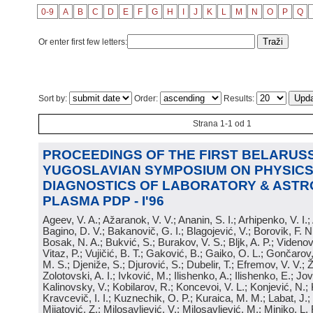
0-9
A
B
C
D
E
F
G
H
I
J
K
L
M
N
O
P
Q
Or enter first few letters:
Sort by:
Order:
Results:
Strana 1-1 od 1
PROCEEDINGS OF THE FIRST BELARUSS
YUGOSLAVIAN SYMPOSIUM ON PHYSICS
DIAGNOSTICS OF LABORATORY & ASTR
PLASMA PDP - I'96
Ageev, V. A.; Ažaranok, V. V.; Ananin, S. I.; Arhipenko, V. I.
Bagino, D. V.; Bakanovič, G. I.; Blagojević, V.; Borovik, F. N
Bosak, N. A.; Bukvić, S.; Burakov, V. S.; Bljk, A. P.; Videnović
Vitaz, P.; Vujičić, B. T.; Gaković, B.; Gaiko, O. L.; Gončarov, 
M. S.; Djeniže, S.; Djurović, S.; Dubelir, T.; Efremov, V. V.; 
Zolotovski, A. I.; Ivković, M.; Ilishenko, A.; Ilishenko, E.; Jov
Kalinovsky, V.; Kobilarov, R.; Koncevoi, V. L.; Konjević, N.;
Kravcevič, I. I.; Kuznechik, O. P.; Kuraica, M. M.; Labat, J.;
Mijatović, Z.; Milosavljević, V.; Milosavljević, M.; Minjko, L. 