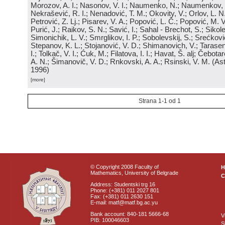
Morozov, A. I.; Nasonov, V. I.; Naumenko, N.; Naumenkov, P
Nekrašević, R. I.; Nenadović, T. M.; Okovity, V.; Orlov, L. N
Petrović, Z. Lj.; Pisarev, V. A.; Popović, L. Č.; Popović, M. V.
Purić, J.; Raikov, S. N.; Savić, I.; Sahal - Brechot, S.; Sikol
Simonichik, L. V.; Smrglikov, I. P.; Sobolevskij, S.; Srećković
Stepanov, K. L.; Stojanović, V. D.; Shimanovich, V.; Tarasen
I.; Tolkač, V. I.; Ćuk, M.; Filatova, I. I.; Havat, Š. alj; Čebo
A. N.; Šimanovič, V. D.; Rnkovski, A. A.; Rsinski, V. M.
(
Ast
1996
)
[more]
Strana 1-1 od 1
© Copyright 2008 Faculty of
Mathematics, University of Belgrade
C
Address: Studentski trg 16
Phone: (+381) 011 2027 801
Fax: (+381) 011 2630 151
E-mail: matf@matf.bg.ac.yu
Bank account: 840-181 5666-68
V
PIB: 100046603
S