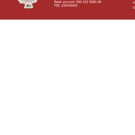
Bank account: 840-181 5666-68
V
PIB: 100046603
S