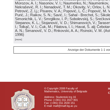
Morozov, A. I.; Nasonov, V. I.; Naumenko, N.; Naumenkov, P
Nekrašević, R. I.; Nenadović, T. M.; Okovity, V.; Orlov, L. N
Petrović, Z. Lj.; Pisarev, V. A.; Popović, L. Č.; Popović, M. V.
Purić, J.; Raikov, S. N.; Savić, I.; Sahal - Brechot, S.; Sikol
Simonichik, L. V.; Smrglikov, I. P.; Sobolevskij, S.; Srećković
Stepanov, K. L.; Stojanović, V. D.; Shimanovich, V.; Tarasen
I.; Tolkač, V. I.; Ćuk, M.; Filatova, I. I.; Havat, Š. alj; Čebo
A. N.; Šimanovič, V. D.; Rnkovski, A. A.; Rsinski, V. M.
(
Ast
1996
)
[more]
Anzeige der Dokumente 1-1 vo
© Copyright 2008 Faculty of
Mathematics, University of Belgrade
C
Address: Studentski trg 16
Phone: (+381) 011 2027 801
Fax: (+381) 011 2630 151
E-mail: matf@matf.bg.ac.yu