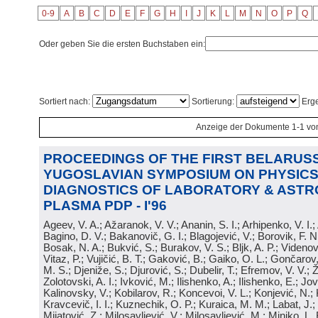
0-9
A
B
C
D
E
F
G
H
I
J
K
L
M
N
O
P
Q
Oder geben Sie die ersten Buchstaben ein:
Sortiert nach:
Sortierung:
Erge
Anzeige der Dokumente 1-1 vo
PROCEEDINGS OF THE FIRST BELARUSS
YUGOSLAVIAN SYMPOSIUM ON PHYSICS
DIAGNOSTICS OF LABORATORY & ASTR
PLASMA PDP - I'96
Ageev, V. A.; Ažaranok, V. V.; Ananin, S. I.; Arhipenko, V. I.
Bagino, D. V.; Bakanovič, G. I.; Blagojević, V.; Borovik, F. N
Bosak, N. A.; Bukvić, S.; Burakov, V. S.; Bljk, A. P.; Videnović
Vitaz, P.; Vujičić, B. T.; Gaković, B.; Gaiko, O. L.; Gončarov, 
M. S.; Djeniže, S.; Djurović, S.; Dubelir, T.; Efremov, V. V.; 
Zolotovski, A. I.; Ivković, M.; Ilishenko, A.; Ilishenko, E.; Jov
Kalinovsky, V.; Kobilarov, R.; Koncevoi, V. L.; Konjević, N.;
Kravcevič, I. I.; Kuznechik, O. P.; Kuraica, M. M.; Labat, J.;
Mijatović, Z.; Milosavljević, V.; Milosavljević, M.; Minjko, L. 