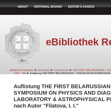
ABOUT
EDITORIAL BOARD
EDITOR'S CHOICE
eBibliothek R
➤
➤
➤
eBibliothek Startseite
CD Library
Conferences
THE FIRST BELARUSSIAN - Y
➤
PDP - I'96
Auflistung THE FIRST BELARUSSIAN - YUGOSLAVIAN SYMPOSIUM
Auflistung THE FIRST BELARUSSIA
SYMPOSIUM ON PHYSICS AND DIAG
LABORATORY & ASTROPHYSICAL PLA
nach Autor "Filatova, I. I."