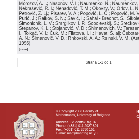
Morozov, A. I.; Nasonov, V. I.; Naumenko, N.; Naumenkov, P
Nekrašević, R. I.; Nenadović, T. M.; Okovity, V.; Orlov, L. N
Petrović, Z. Lj.; Pisarev, V. A.; Popović, L. Č.; Popović, M. V.
Purić, J.; Raikov, S. N.; Savić, I.; Sahal - Brechot, S.; Sikol
Simonichik, L. V.; Smrglikov, I. P.; Sobolevskij, S.; Srećković
Stepanov, K. L.; Stojanović, V. D.; Shimanovich, V.; Tarasen
I.; Tolkač, V. I.; Ćuk, M.; Filatova, I. I.; Havat, Š. alj; Čebo
A. N.; Šimanovič, V. D.; Rnkovski, A. A.; Rsinski, V. M.
(
Ast
1996
)
[more]
Strana 1-1 od 1
© Copyright 2008 Faculty of
Mathematics, University of Belgrade
C
Address: Studentski trg 16
Phone: (+381) 011 2027 801
Fax: (+381) 011 2630 151
E-mail: matf@matf.bg.ac.yu