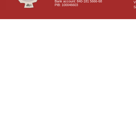
Bank account: 840-181 5666-68
V
PIB: 100046603
S