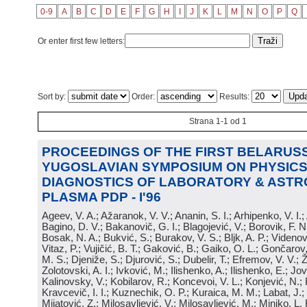
0-9
A
B
C
D
E
F
G
H
I
J
K
L
M
N
O
P
Q
Or enter first few letters:
Sort by:
Order:
Results:
Strana 1-1 od 1
PROCEEDINGS OF THE FIRST BELARUSS
YUGOSLAVIAN SYMPOSIUM ON PHYSICS
DIAGNOSTICS OF LABORATORY & ASTR
PLASMA PDP - I'96
Ageev, V. A.; Ažaranok, V. V.; Ananin, S. I.; Arhipenko, V. I.
Bagino, D. V.; Bakanovič, G. I.; Blagojević, V.; Borovik, F. N
Bosak, N. A.; Bukvić, S.; Burakov, V. S.; Bljk, A. P.; Videnović
Vitaz, P.; Vujičić, B. T.; Gaković, B.; Gaiko, O. L.; Gončarov, 
M. S.; Djeniže, S.; Djurović, S.; Dubelir, T.; Efremov, V. V.; 
Zolotovski, A. I.; Ivković, M.; Ilishenko, A.; Ilishenko, E.; Jov
Kalinovsky, V.; Kobilarov, R.; Koncevoi, V. L.; Konjević, N.;
Kravcevič, I. I.; Kuznechik, O. P.; Kuraica, M. M.; Labat, J.;
Mijatović, Z.; Milosavljević, V.; Milosavljević, M.; Minjko, L. 