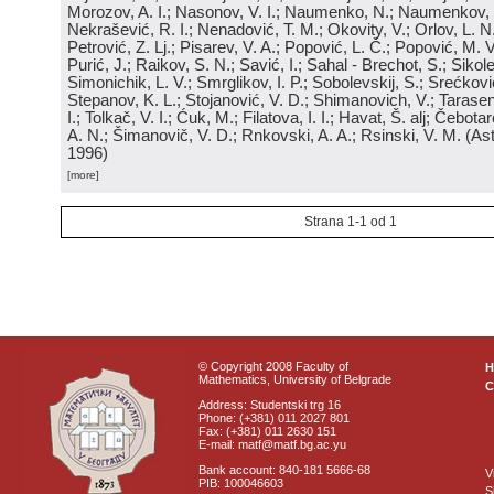
Morozov, A. I.; Nasonov, V. I.; Naumenko, N.; Naumenkov, P
Nekrašević, R. I.; Nenadović, T. M.; Okovity, V.; Orlov, L. N
Petrović, Z. Lj.; Pisarev, V. A.; Popović, L. Č.; Popović, M. V.
Purić, J.; Raikov, S. N.; Savić, I.; Sahal - Brechot, S.; Sikol
Simonichik, L. V.; Smrglikov, I. P.; Sobolevskij, S.; Srećković
Stepanov, K. L.; Stojanović, V. D.; Shimanovich, V.; Tarasen
I.; Tolkač, V. I.; Ćuk, M.; Filatova, I. I.; Havat, Š. alj; Čebo
A. N.; Šimanovič, V. D.; Rnkovski, A. A.; Rsinski, V. M.
(
Ast
1996
)
[more]
Strana 1-1 od 1
© Copyright 2008 Faculty of
Mathematics, University of Belgrade
C
Address: Studentski trg 16
Phone: (+381) 011 2027 801
Fax: (+381) 011 2630 151
E-mail: matf@matf.bg.ac.yu
Bank account: 840-181 5666-68
V
PIB: 100046603
S