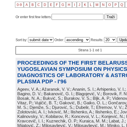
0-9
A
B
C
D
E
F
G
H
I
J
K
L
M
N
O
P
Q
Or enter first few letters:
Sort by:
Order:
Results:
Strana 1-1 od 1
PROCEEDINGS OF THE FIRST BELARUSS
YUGOSLAVIAN SYMPOSIUM ON PHYSICS
DIAGNOSTICS OF LABORATORY & ASTR
PLASMA PDP - I'96
Ageev, V. A.; Ažaranok, V. V.; Ananin, S. I.; Arhipenko, V. I.
Bagino, D. V.; Bakanovič, G. I.; Blagojević, V.; Borovik, F. N
Bosak, N. A.; Bukvić, S.; Burakov, V. S.; Bljk, A. P.; Videnović
Vitaz, P.; Vujičić, B. T.; Gaković, B.; Gaiko, O. L.; Gončarov, 
M. S.; Djeniže, S.; Djurović, S.; Dubelir, T.; Efremov, V. V.; 
Zolotovski, A. I.; Ivković, M.; Ilishenko, A.; Ilishenko, E.; Jov
Kalinovsky, V.; Kobilarov, R.; Koncevoi, V. L.; Konjević, N.;
Kravcevič, I. I.; Kuznechik, O. P.; Kuraica, M. M.; Labat, J.;
Mijatović, Z.; Milosavljević, V.; Milosavljević, M.; Minjko, L. 