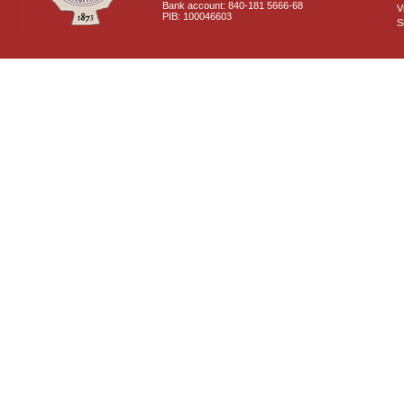
Bank account: 840-181 5666-68
V
PIB: 100046603
S