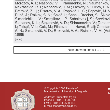
Morozov, A. I.; Nasonov, V. I.; Naumenko, N.; Naumenkov, P
Nekrašević, R. I.; Nenadović, T. M.; Okovity, V.; Orlov, L. N
Petrović, Z. Lj.; Pisarev, V. A.; Popović, L. Č.; Popović, M. V.
Purić, J.; Raikov, S. N.; Savić, I.; Sahal - Brechot, S.; Sikol
Simonichik, L. V.; Smrglikov, I. P.; Sobolevskij, S.; Srećković
Stepanov, K. L.; Stojanović, V. D.; Shimanovich, V.; Tarasen
I.; Tolkač, V. I.; Ćuk, M.; Filatova, I. I.; Havat, Š. alj; Čebo
A. N.; Šimanovič, V. D.; Rnkovski, A. A.; Rsinski, V. M.
(
Ast
1996
)
[more]
Now showing items 1-1 of 1
© Copyright 2008 Faculty of
Mathematics, University of Belgrade
C
Address: Studentski trg 16
Phone: (+381) 011 2027 801
Fax: (+381) 011 2630 151
E-mail: matf@matf.bg.ac.yu