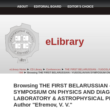
ABOUT
EDITORIAL BOARD
EDITOR'S CHOICE
eLibrary
➤
➤
➤
eLibrary Home
CD Library
Conferences
THE FIRST BELARUSSIAN - YUGOSL
➤
I'96
Browsing THE FIRST BELARUSSIAN - YUGOSLAVIAN SYMPOSIUM ON
Browsing THE FIRST BELARUSSIAN
SYMPOSIUM ON PHYSICS AND DIAG
LABORATORY & ASTROPHYSICAL PLA
Author "Efremov, V. V."