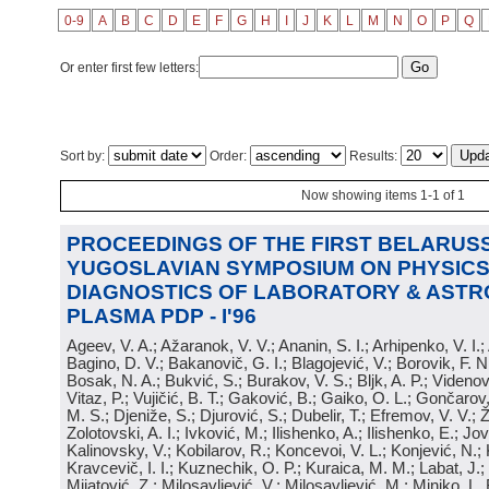
0-9
A
B
C
D
E
F
G
H
I
J
K
L
M
N
O
P
Q
Or enter first few letters:
Sort by:
Order:
Results:
Now showing items 1-1 of 1
PROCEEDINGS OF THE FIRST BELARUSS
YUGOSLAVIAN SYMPOSIUM ON PHYSICS
DIAGNOSTICS OF LABORATORY & ASTR
PLASMA PDP - I'96
Ageev, V. A.; Ažaranok, V. V.; Ananin, S. I.; Arhipenko, V. I.
Bagino, D. V.; Bakanovič, G. I.; Blagojević, V.; Borovik, F. N
Bosak, N. A.; Bukvić, S.; Burakov, V. S.; Bljk, A. P.; Videnović
Vitaz, P.; Vujičić, B. T.; Gaković, B.; Gaiko, O. L.; Gončarov, 
M. S.; Djeniže, S.; Djurović, S.; Dubelir, T.; Efremov, V. V.; 
Zolotovski, A. I.; Ivković, M.; Ilishenko, A.; Ilishenko, E.; Jov
Kalinovsky, V.; Kobilarov, R.; Koncevoi, V. L.; Konjević, N.;
Kravcevič, I. I.; Kuznechik, O. P.; Kuraica, M. M.; Labat, J.;
Mijatović, Z.; Milosavljević, V.; Milosavljević, M.; Minjko, L. 