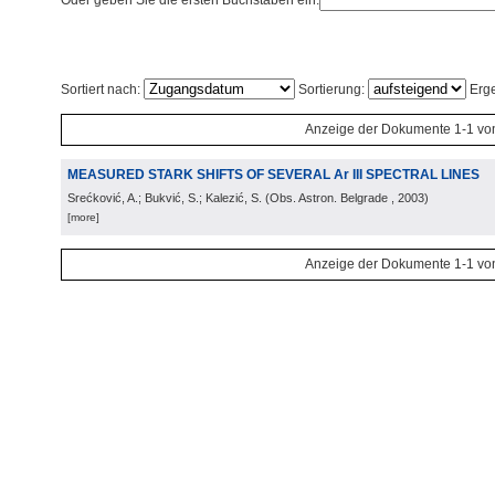
Oder geben Sie die ersten Buchstaben ein:
Sortiert nach:
Sortierung:
Erge
Anzeige der Dokumente 1-1 vo
MEASURED STARK SHIFTS OF SEVERAL Ar III SPECTRAL LINES
Srećković, A.; Bukvić, S.; Kalezić, S.
(
Obs. Astron. Belgrade
, 2003
)
[more]
Anzeige der Dokumente 1-1 vo