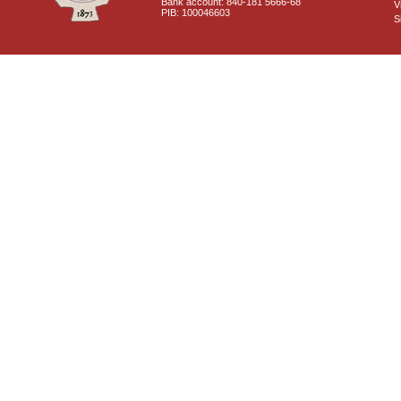
Bank account: 840-181 5666-68
V
PIB: 100046603
S