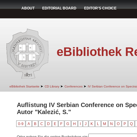
ABOUT
EDITORIAL BOARD
EDITOR'S CHOICE
eBibliothek R
➤
➤
➤
eBibliothek Startseite
CD Library
Conferences
IV Serbian Conference on Spectra
Auflistung IV Serbian Conference on Spe
Autor "Kalezić, S."
0-9
A
B
C
D
E
F
G
H
I
J
K
L
M
N
O
P
Q