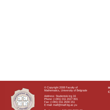
© Copyright 2008 Faculty of
Mathematics, University of Belgrade
C
Address: Studentski trg 16
Phone: (+381) 011 2027 801
Fax: (+381) 011 2630 151
E-mail: matf@matf.bg.ac.yu