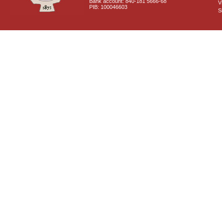
Bank account: 840-181 5666-68
V
PIB: 100046603
S