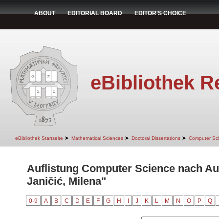
ABOUT
EDITORIAL BOARD
EDITOR'S CHOICE
eBibliothek R
➤
➤
➤
eBibliothek Startseite
Mathematical Sciences
Doctoral Dissertations
Computer Sc
Auflistung Computer Science nach Au
Janičić, Milena"
0-9
A
B
C
D
E
F
G
H
I
J
K
L
M
N
O
P
Q