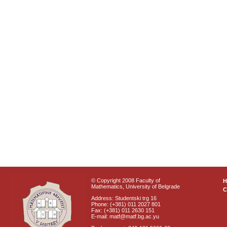
© Copyright 2008 Faculty of
Mathematics, University of Belgrade
C
Address: Studentski trg 16
Phone: (+381) 011 2027 801
Fax: (+381) 011 2630 151
E-mail: matf@matf.bg.ac.yu