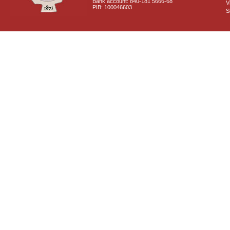
Bank account: 840-181 5666-68
V
PIB: 100046603
S