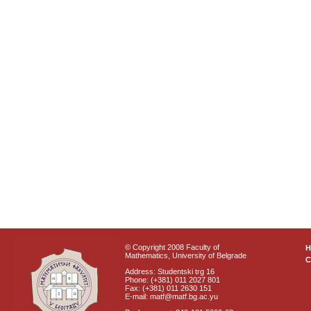
© Copyright 2008 Faculty of
Mathematics, University of Belgrade
C
Address: Studentski trg 16
Phone: (+381) 011 2027 801
Fax: (+381) 011 2630 151
E-mail: matf@matf.bg.ac.yu