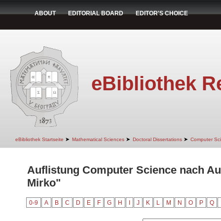
ABOUT
EDITORIAL BOARD
EDITOR'S CHOICE
eBibliothek R
➤
➤
➤
eBibliothek Startseite
Mathematical Sciences
Doctoral Dissertations
Computer Sc
Auflistung Computer Science nach Aut
Mirko"
0-9
A
B
C
D
E
F
G
H
I
J
K
L
M
N
O
P
Q