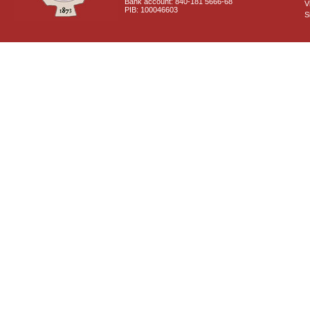
Bank account: 840-181 5666-68
V
PIB: 100046603
S