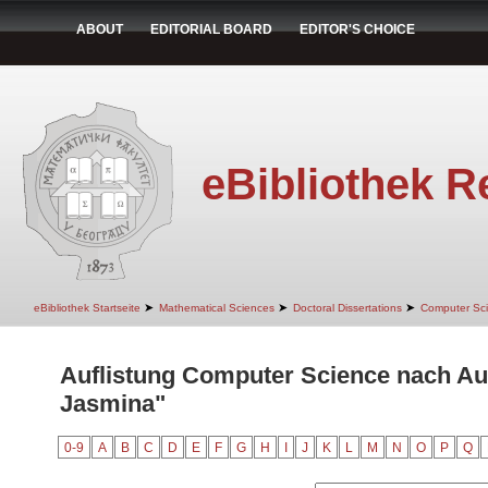
ABOUT
EDITORIAL BOARD
EDITOR'S CHOICE
eBibliothek R
➤
➤
➤
eBibliothek Startseite
Mathematical Sciences
Doctoral Dissertations
Computer Sc
Auflistung Computer Science nach Au
Jasmina"
0-9
A
B
C
D
E
F
G
H
I
J
K
L
M
N
O
P
Q