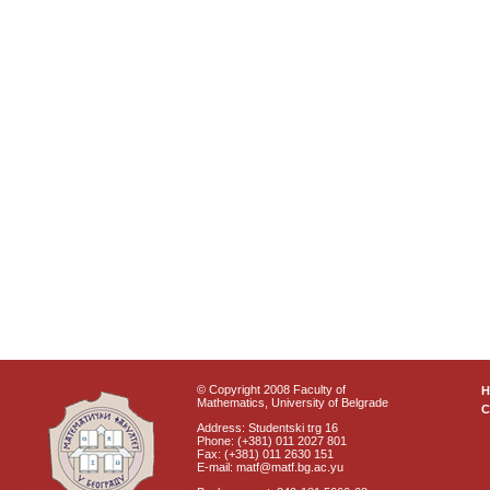
© Copyright 2008 Faculty of
Mathematics, University of Belgrade
C
Address: Studentski trg 16
Phone: (+381) 011 2027 801
Fax: (+381) 011 2630 151
E-mail: matf@matf.bg.ac.yu