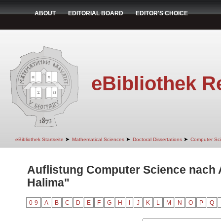
ABOUT
EDITORIAL BOARD
EDITOR'S CHOICE
eBibliothek R
➤
➤
➤
eBibliothek Startseite
Mathematical Sciences
Doctoral Dissertations
Computer Sc
Auflistung Computer Science nach A
Halima"
0-9
A
B
C
D
E
F
G
H
I
J
K
L
M
N
O
P
Q