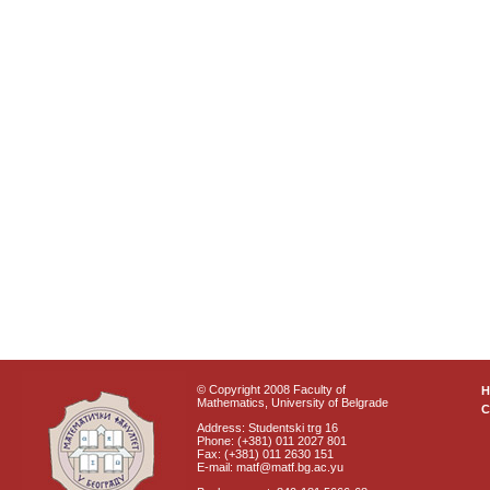
© Copyright 2008 Faculty of
Mathematics, University of Belgrade
C
Address: Studentski trg 16
Phone: (+381) 011 2027 801
Fax: (+381) 011 2630 151
E-mail: matf@matf.bg.ac.yu