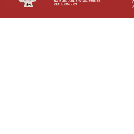
Bank account: 840-181 5666-68
V
PIB: 100046603
S