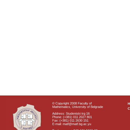
© Copyright 2008 Faculty of
Mathematics, University of Belgrade
C
Address: Studentski trg 16
Phone: (+381) 011 2027 801
Fax: (+381) 011 2630 151
E-mail: matf@matf.bg.ac.yu