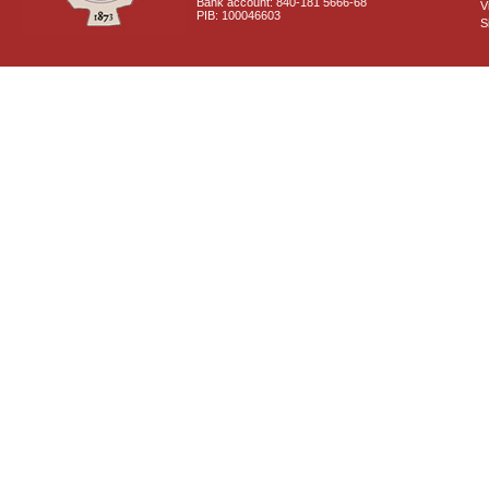
Bank account: 840-181 5666-68
V
PIB: 100046603
S