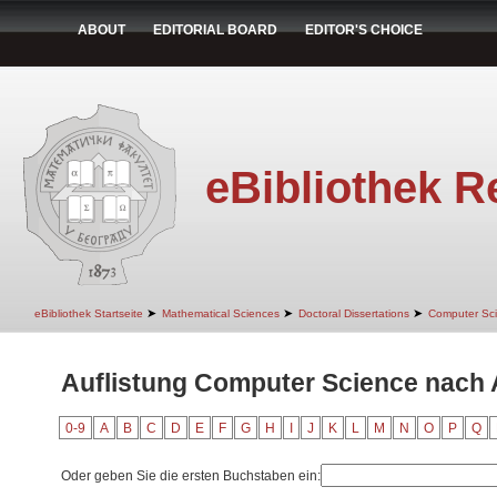
ABOUT
EDITORIAL BOARD
EDITOR'S CHOICE
eBibliothek R
➤
➤
➤
eBibliothek Startseite
Mathematical Sciences
Doctoral Dissertations
Computer Sc
Auflistung Computer Science nach 
0-9
A
B
C
D
E
F
G
H
I
J
K
L
M
N
O
P
Q
Oder geben Sie die ersten Buchstaben ein: