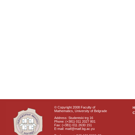
© Copyright 2008 Faculty of
Mathematics, University of Belgrade
C
Address: Studentski trg 16
Phone: (+381) 011 2027 801
Fax: (+381) 011 2630 151
E-mail: matf@matf.bg.ac.yu