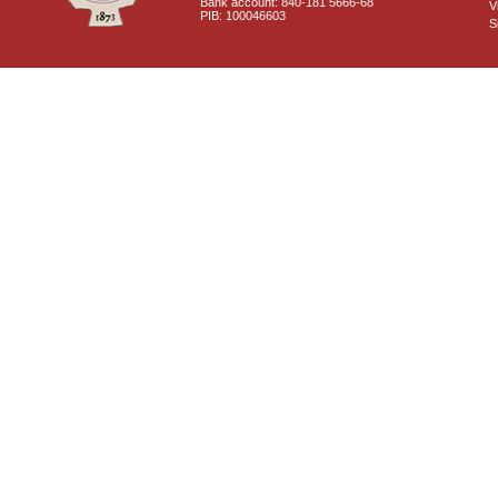
Bank account: 840-181 5666-68
V
PIB: 100046603
S