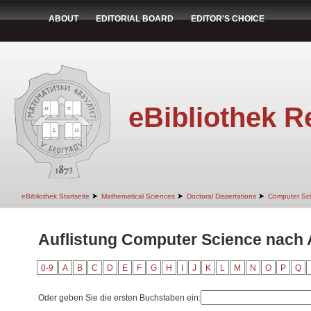
ABOUT
EDITORIAL BOARD
EDITOR'S CHOICE
eBibliothek R
➤
➤
➤
eBibliothek Startseite
Mathematical Sciences
Doctoral Dissertations
Computer Sc
Auflistung Computer Science nach 
0-9
A
B
C
D
E
F
G
H
I
J
K
L
M
N
O
P
Q
Oder geben Sie die ersten Buchstaben ein: