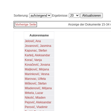
Sortierung:
Ergebnisse:
Vorherige Seite
Anzeige der Dokumente 15-34 
Autorenname
Jelović, Ana
Jovanović, Jasmina
Kapunac, Stefan
Kartelj, Aleksandar
Korać, Vanja
Kovačević, Jovana
Maljković, Mirjana
Marinković, Vesna
Marovac, Ulfeta
Mišković, Stefan
Mladenović, Miljana
Mrkela, Lazar
Nikolić, Mladen
Pejović, Aleksandar
Perović, Vladimir