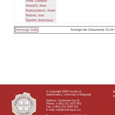
Protić, Danijela
Radojčić, Nina
Radosavljević, Jovan
Ristović, Ivan
Šandrih, Branislava
Vorherige Seite
Anzeige der Dokumente 15-34 
© Copyright 2008 Faculty of
Mathematics, University of Belgrade
C
Address: Studentski trg 16
Phone: (+381) 011 2027 801
Fax: (+381) 011 2630 151
E-mail: matf@matf.bg.ac.yu