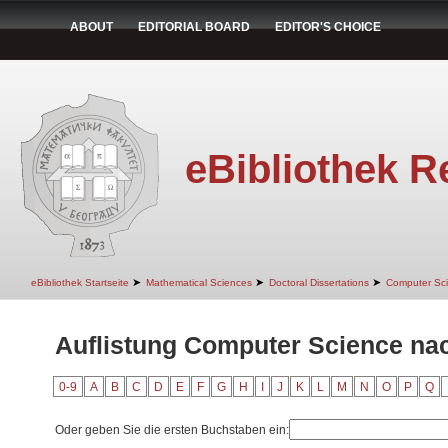
ABOUT
EDITORIAL BOARD
EDITOR'S CHOICE
eBibliothek R
➤
➤
➤
eBibliothek Startseite
Mathematical Sciences
Doctoral Dissertations
Computer Sc
Auflistung Computer Science na
0-9
A
B
C
D
E
F
G
H
I
J
K
L
M
N
O
P
Q
Oder geben Sie die ersten Buchstaben ein: