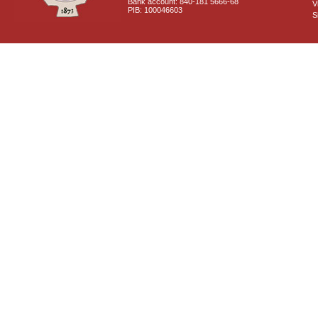
Bank account: 840-181 5666-68
V
PIB: 100046603
S