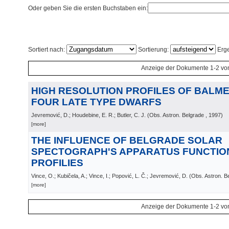
Oder geben Sie die ersten Buchstaben ein:
Sortiert nach:
Sortierung:
Erge
Anzeige der Dokumente 1-2 vo
HIGH RESOLUTION PROFILES OF BALMER
FOUR LATE TYPE DWARFS
Jevremović, D.; Houdebine, E. R.; Butler, C. J.
(
Obs. Astron. Belgrade
, 1997
)
[more]
THE INFLUENCE OF BELGRADE SOLAR
SPECTOGRAPH'S APPARATUS FUNCTION
PROFILIES
Vince, O.; Kubičela, A.; Vince, I.; Popović, L. Č.; Jevremović, D.
(
Obs. Astron. B
[more]
Anzeige der Dokumente 1-2 vo