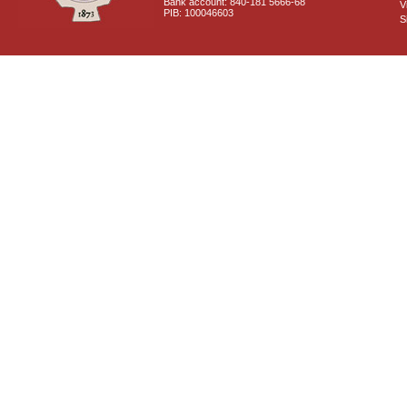
Bank account: 840-181 5666-68
V
PIB: 100046603
S