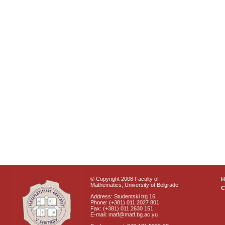
© Copyright 2008 Faculty of
Mathematics, University of Belgrade
C
Address: Studentski trg 16
Phone: (+381) 011 2027 801
Fax: (+381) 011 2630 151
E-mail: matf@matf.bg.ac.yu