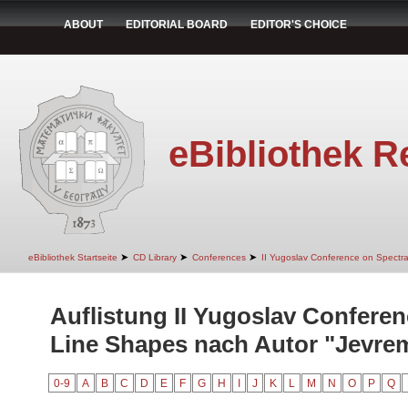
ABOUT
EDITORIAL BOARD
EDITOR'S CHOICE
eBibliothek R
➤
➤
➤
eBibliothek Startseite
CD Library
Conferences
II Yugoslav Conference on Spectr
Auflistung II Yugoslav Conferen
Line Shapes nach Autor "Jevrem
0-9
A
B
C
D
E
F
G
H
I
J
K
L
M
N
O
P
Q