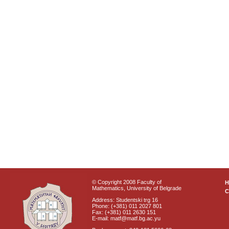
© Copyright 2008 Faculty of
Mathematics, University of Belgrade
C
Address: Studentski trg 16
Phone: (+381) 011 2027 801
Fax: (+381) 011 2630 151
E-mail: matf@matf.bg.ac.yu