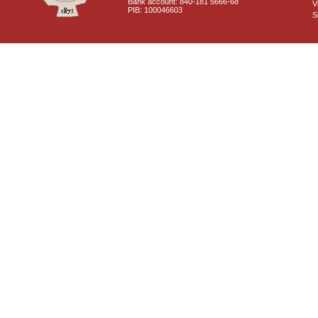
Bank account: 840-181 5666-68
V
PIB: 100046603
S