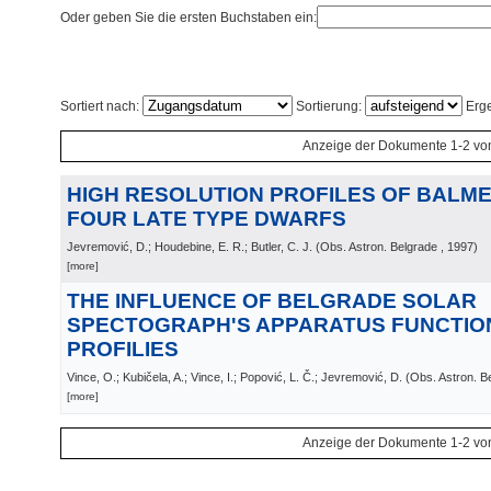
Oder geben Sie die ersten Buchstaben ein:
Sortiert nach:
Sortierung:
Erge
Anzeige der Dokumente 1-2 vo
HIGH RESOLUTION PROFILES OF BALMER
FOUR LATE TYPE DWARFS
Jevremović, D.; Houdebine, E. R.; Butler, C. J.
(
Obs. Astron. Belgrade
, 1997
)
[more]
THE INFLUENCE OF BELGRADE SOLAR
SPECTOGRAPH'S APPARATUS FUNCTION
PROFILIES
Vince, O.; Kubičela, A.; Vince, I.; Popović, L. Č.; Jevremović, D.
(
Obs. Astron. B
[more]
Anzeige der Dokumente 1-2 vo