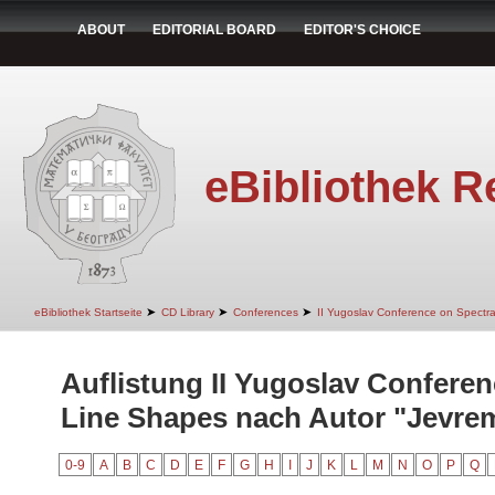
ABOUT
EDITORIAL BOARD
EDITOR'S CHOICE
eBibliothek R
➤
➤
➤
eBibliothek Startseite
CD Library
Conferences
II Yugoslav Conference on Spectr
Auflistung II Yugoslav Conferen
Line Shapes nach Autor "Jevrem
0-9
A
B
C
D
E
F
G
H
I
J
K
L
M
N
O
P
Q