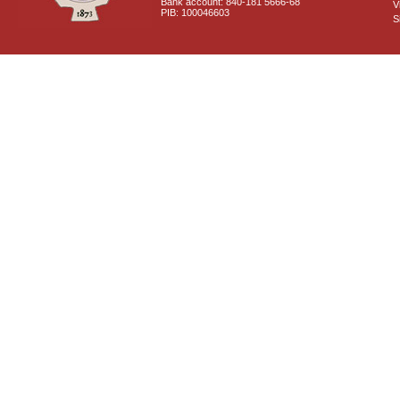
Bank account: 840-181 5666-68
V
PIB: 100046603
S