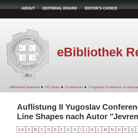
ABOUT
EDITORIAL BOARD
EDITOR'S CHOICE
eBibliothek R
➤
➤
➤
eBibliothek Startseite
CD Library
Conferences
II Yugoslav Conference on Spectr
Auflistung II Yugoslav Conferen
Line Shapes nach Autor "Jevrem
0-9
A
B
C
D
E
F
G
H
I
J
K
L
M
N
O
P
Q