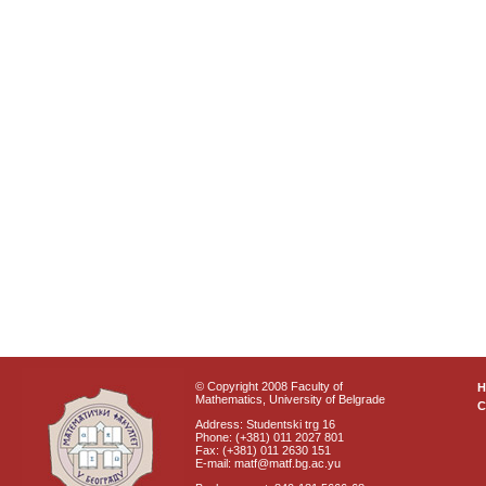
© Copyright 2008 Faculty of
Mathematics, University of Belgrade
C
Address: Studentski trg 16
Phone: (+381) 011 2027 801
Fax: (+381) 011 2630 151
E-mail: matf@matf.bg.ac.yu