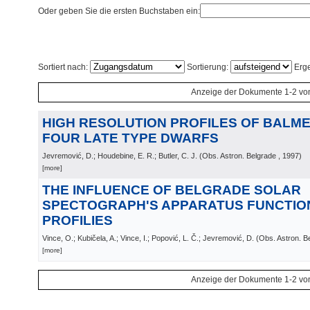
Oder geben Sie die ersten Buchstaben ein:
Sortiert nach:
Sortierung:
Erge
Anzeige der Dokumente 1-2 vo
HIGH RESOLUTION PROFILES OF BALMER
FOUR LATE TYPE DWARFS
Jevremović, D.; Houdebine, E. R.; Butler, C. J.
(
Obs. Astron. Belgrade
, 1997
)
[more]
THE INFLUENCE OF BELGRADE SOLAR
SPECTOGRAPH'S APPARATUS FUNCTION
PROFILIES
Vince, O.; Kubičela, A.; Vince, I.; Popović, L. Č.; Jevremović, D.
(
Obs. Astron. B
[more]
Anzeige der Dokumente 1-2 vo