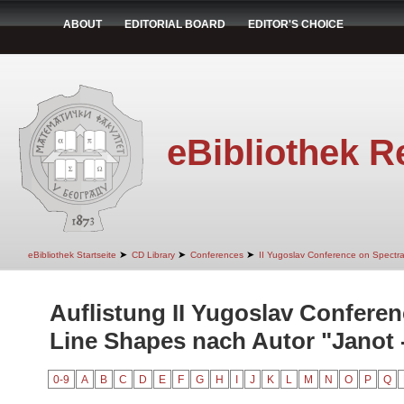
ABOUT
EDITORIAL BOARD
EDITOR'S CHOICE
eBibliothek R
➤
➤
➤
eBibliothek Startseite
CD Library
Conferences
II Yugoslav Conference on Spectr
Auflistung II Yugoslav Conferen
Line Shapes nach Autor "Janot 
0-9
A
B
C
D
E
F
G
H
I
J
K
L
M
N
O
P
Q