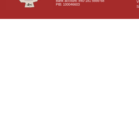
Bank account: 840-181 5666-68
V
PIB: 100046603
S