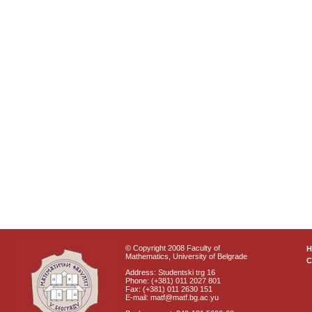
© Copyright 2008 Faculty of
Mathematics, University of Belgrade
C
Address: Studentski trg 16
Phone: (+381) 011 2027 801
Fax: (+381) 011 2630 151
E-mail: matf@matf.bg.ac.yu