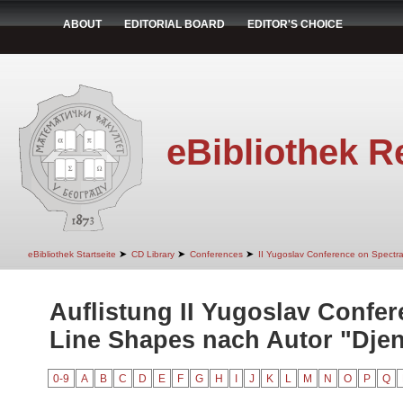
ABOUT
EDITORIAL BOARD
EDITOR'S CHOICE
eBibliothek R
➤
➤
➤
eBibliothek Startseite
CD Library
Conferences
II Yugoslav Conference on Spectr
Auflistung II Yugoslav Confer
Line Shapes nach Autor "Djen
0-9
A
B
C
D
E
F
G
H
I
J
K
L
M
N
O
P
Q