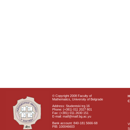
© Copyright 2008 Faculty of
Mathematics, University of Belgrade
C
Address: Studentski trg 16
Phone: (+381) 011 2027 801
Fax: (+381) 011 2630 151
E-mail: matf@matf.bg.ac.yu
Bank account: 840-181 5666-68
V
PIB: 100046603
S