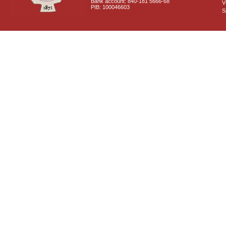
Bank account: 840-181 5666-68
V
PIB: 100046603
S