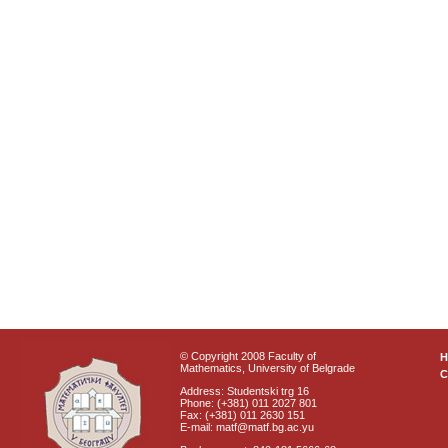
© Copyright 2008 Faculty of
Mathematics, University of Belgrade
C
Address: Studentski trg 16
Phone: (+381) 011 2027 801
Fax: (+381) 011 2630 151
E-mail: matf@matf.bg.ac.yu