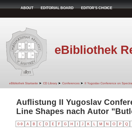
ABOUT
EDITORIAL BOARD
EDITOR'S CHOICE
eBibliothek R
➤
➤
➤
eBibliothek Startseite
CD Library
Conferences
II Yugoslav Conference on Spectr
Auflistung II Yugoslav Confer
Line Shapes nach Autor "Butle
0-9
A
B
C
D
E
F
G
H
I
J
K
L
M
N
O
P
Q