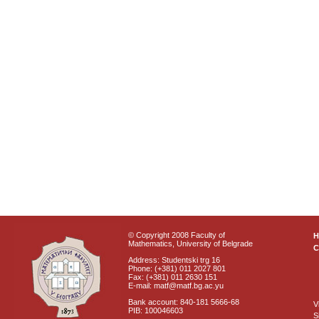
© Copyright 2008 Faculty of
Mathematics, University of Belgrade
C
Address: Studentski trg 16
Phone: (+381) 011 2027 801
Fax: (+381) 011 2630 151
E-mail: matf@matf.bg.ac.yu
Bank account: 840-181 5666-68
V
PIB: 100046603
S