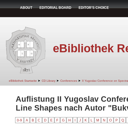
ABOUT
EDITORIAL BOARD
EDITOR'S CHOICE
eBibliothek R
➤
➤
➤
eBibliothek Startseite
CD Library
Conferences
II Yugoslav Conference on Spectr
Auflistung II Yugoslav Confer
Line Shapes nach Autor "Bukv
0-9
A
B
C
D
E
F
G
H
I
J
K
L
M
N
O
P
Q