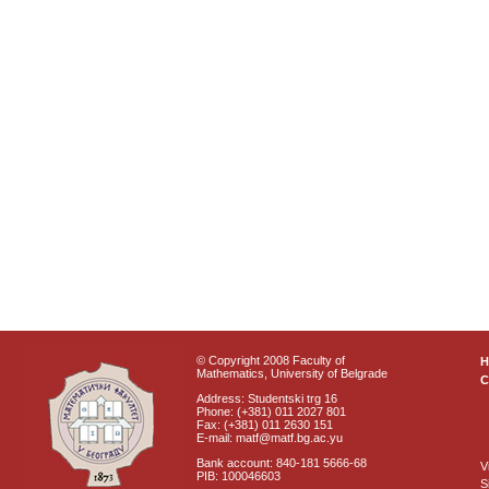
© Copyright 2008 Faculty of
Mathematics, University of Belgrade
C
Address: Studentski trg 16
Phone: (+381) 011 2027 801
Fax: (+381) 011 2630 151
E-mail: matf@matf.bg.ac.yu
Bank account: 840-181 5666-68
V
PIB: 100046603
S