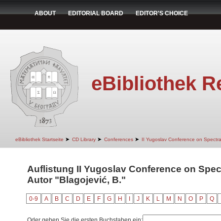
ABOUT
EDITORIAL BOARD
EDITOR'S CHOICE
eBibliothek R
➤
➤
➤
eBibliothek Startseite
CD Library
Conferences
II Yugoslav Conference on Spectr
Auflistung II Yugoslav Conference on Spec
Autor "Blagojević, B."
0-9
A
B
C
D
E
F
G
H
I
J
K
L
M
N
O
P
Q
Oder geben Sie die ersten Buchstaben ein: