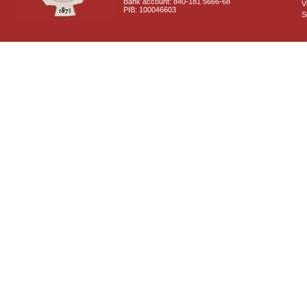
Bank account: 840-181 5666-68
V
PIB: 100046603
S