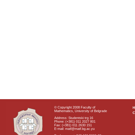
© Copyright 2008 Faculty of
Mathematics, University of Belgrade
C
Address: Studentski trg 16
Phone: (+381) 011 2027 801
Fax: (+381) 011 2630 151
E-mail: matf@matf.bg.ac.yu