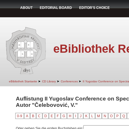
ABOUT
EDITORIAL BOARD
EDITOR'S CHOICE
eBibliothek R
➤
➤
➤
eBibliothek Startseite
CD Library
Conferences
II Yugoslav Conference on Spectr
Auflistung II Yugoslav Conference on Spec
Autor "Čelebovović, V."
0-9
A
B
C
D
E
F
G
H
I
J
K
L
M
N
O
P
Q
Oder geben Sie die ersten Buchstaben ein: