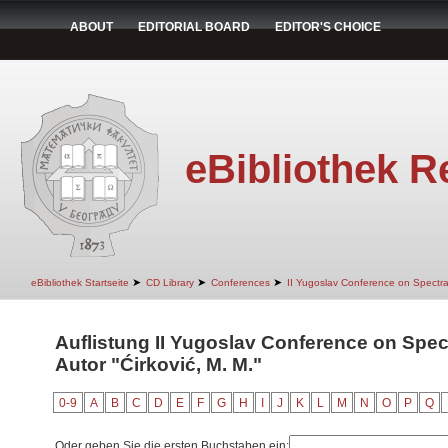
ABOUT
EDITORIAL BOARD
EDITOR'S CHOICE
eBibliothek R
➤
➤
➤
eBibliothek Startseite
CD Library
Conferences
II Yugoslav Conference on Spectr
Auflistung II Yugoslav Conference on Spec
Autor "Ćirković, M. M."
0-9
A
B
C
D
E
F
G
H
I
J
K
L
M
N
O
P
Q
Oder geben Sie die ersten Buchstaben ein: