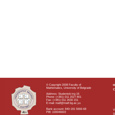
© Copyright 2008 Faculty of
Mathematics, University of Belgrade
C
Address: Studentski trg 16
Phone: (+381) 011 2027 801
Fax: (+381) 011 2630 151
E-mail: matf@matf.bg.ac.yu
Bank account: 840-181 5666-68
V
PIB: 100046603
S