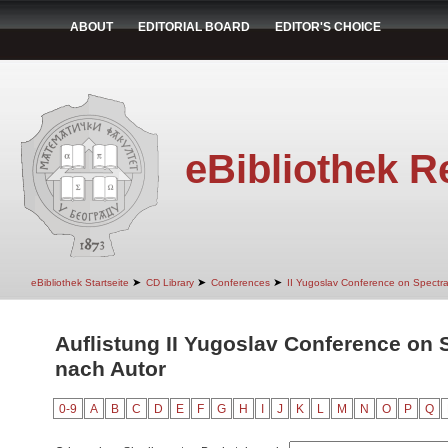
ABOUT
EDITORIAL BOARD
EDITOR'S CHOICE
eBibliothek R
➤
➤
➤
eBibliothek Startseite
CD Library
Conferences
II Yugoslav Conference on Spectr
Auflistung II Yugoslav Conference on 
nach Autor
0-9
A
B
C
D
E
F
G
H
I
J
K
L
M
N
O
P
Q