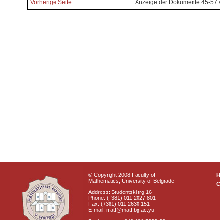
Vorherige Seite
Anzeige der Dokumente 45-57 
© Copyright 2008 Faculty of
Mathematics, University of Belgrade
C
Address: Studentski trg 16
Phone: (+381) 011 2027 801
Fax: (+381) 011 2630 151
E-mail: matf@matf.bg.ac.yu