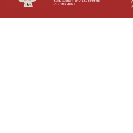
Bank account: 840-181 5666-68
V
PIB: 100046603
S