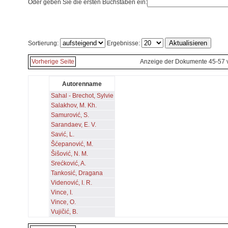
Oder geben Sie die ersten Buchstaben ein:
Sortierung:
Ergebnisse:
Vorherige Seite
Anzeige der Dokumente 45-57 
Autorenname
Sahal - Brechot, Sylvie
Salakhov, M. Kh.
Samurović, S.
Sarandaev, E. V.
Savić, L.
Šćepanović, M.
Šišović, N. M.
Srećković, A.
Tankosić, Dragana
Videnović, I. R.
Vince, I.
Vince, O.
Vujičić, B.