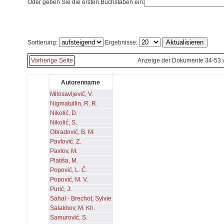
Oder geben Sie die ersten Buchstaben ein:
Sortierung:
Ergebnisse:
Vorherige Seite
Anzeige der Dokumente 34-53 
Autorenname
Milosavljević, V.
Nigmatullin, R. R.
Nikolić, D.
Nikolić, S.
Obradović, B. M.
Pavlović, Z.
Pavlov, M.
Platiša, M.
Popović, L. Č.
Popović, M. V.
Purić, J.
Sahal - Brechot, Sylvie
Salakhov, M. Kh.
Samurović, S.