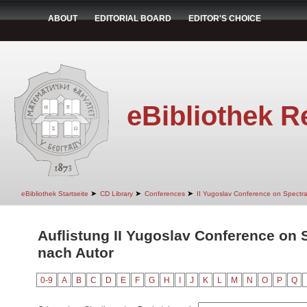
ABOUT
EDITORIAL BOARD
EDITOR'S CHOICE
eBibliothek R
➤
➤
➤
eBibliothek Startseite
CD Library
Conferences
II Yugoslav Conference on Spectr
Auflistung II Yugoslav Conference on 
nach Autor
0-9
A
B
C
D
E
F
G
H
I
J
K
L
M
N
O
P
Q