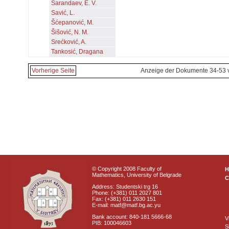
Sarandaev, E. V.
Savić, L.
Šćepanović, M.
Šišović, N. M.
Srećković, A.
Tankosić, Dragana
Vorherige Seite
Anzeige der Dokumente 34-53 
© Copyright 2008 Faculty of
Mathematics, University of Belgrade
C
Address: Studentski trg 16
Phone: (+381) 011 2027 801
Fax: (+381) 011 2630 151
E-mail: matf@matf.bg.ac.yu
Bank account: 840-181 5666-68
V
PIB: 100046603
S