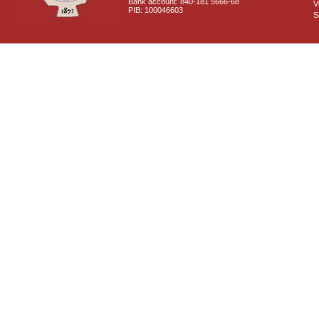
Bank account: 840-181 5666-68
V
PIB: 100046603
S