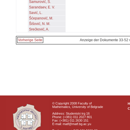
Samurović, S.
Sarandaev, E. V.
Savić, L.
Šćepanović, M.
Šišović, N. M.
Srećković, A.
Vorherige Seite
Anzeige der Dokumente 33-52 
© Copyright 2008 Faculty of
Mathematics, University of Belgrade
C
Address: Studentski trg 16
Phone: (+381) 011 2027 801
Fax: (+381) 011 2630 151
E-mail: matf@matf.bg.ac.yu