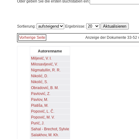
Oder geben Sie die ersten Buchstaben ein:
Sortierung:
Ergebnisse:
Vorherige Seite
Anzeige der Dokumente 33-52 
Autorenname
Miljević, V. I.
Milosavljević, V.
Nigmatullin, R. R.
Nikolić, D.
Nikolić, S.
Obradović, B. M.
Pavlović, Z.
Pavlov, M.
Platiša, M.
Popović, L. Č.
Popović, M. V.
Purić, J.
Sahal - Brechot, Sylvie
Salakhov, M. Kh.