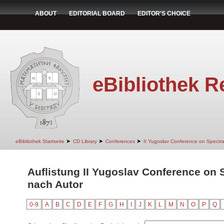
ABOUT
EDITORIAL BOARD
EDITOR'S CHOICE
eBibliothek R
➤
➤
➤
eBibliothek Startseite
CD Library
Conferences
II Yugoslav Conference on Spectr
Auflistung II Yugoslav Conference on 
nach Autor
0-9
A
B
C
D
E
F
G
H
I
J
K
L
M
N
O
P
Q