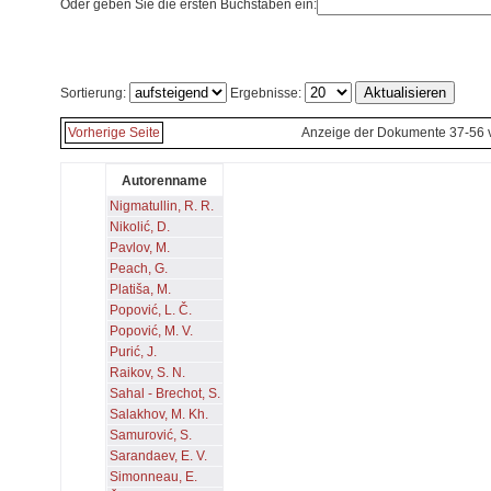
Oder geben Sie die ersten Buchstaben ein:
Sortierung:
Ergebnisse:
Vorherige Seite
Anzeige der Dokumente 37-56 
Autorenname
Nigmatullin, R. R.
Nikolić, D.
Pavlov, M.
Peach, G.
Platiša, M.
Popović, L. Č.
Popović, M. V.
Purić, J.
Raikov, S. N.
Sahal - Brechot, S.
Salakhov, M. Kh.
Samurović, S.
Sarandaev, E. V.
Simonneau, E.