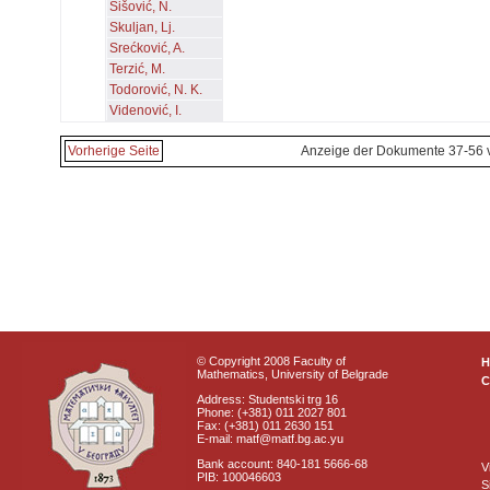
Šišović, N.
Skuljan, Lj.
Srećković, A.
Terzić, M.
Todorović, N. K.
Videnović, I.
Vorherige Seite
Anzeige der Dokumente 37-56 
© Copyright 2008 Faculty of
Mathematics, University of Belgrade
C
Address: Studentski trg 16
Phone: (+381) 011 2027 801
Fax: (+381) 011 2630 151
E-mail: matf@matf.bg.ac.yu
Bank account: 840-181 5666-68
V
PIB: 100046603
S