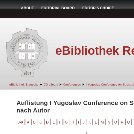
ABOUT
EDITORIAL BOARD
EDITOR'S CHOICE
eBibliothek R
➤
➤
➤
eBibliothek Startseite
CD Library
Conferences
I Yugoslav Conference on Spectra
Auflistung I Yugoslav Conference on S
nach Autor
0-9
A
B
C
D
E
F
G
H
I
J
K
L
M
N
O
P
Q