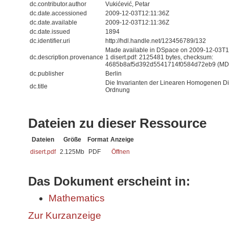
dc.contributor.author
Vukićević, Petar
dc.date.accessioned
2009-12-03T12:11:36Z
dc.date.available
2009-12-03T12:11:36Z
dc.date.issued
1894
dc.identifier.uri
http://hdl.handle.net/123456789/132
Made available in DSpace on 2009-12-03T12:
dc.description.provenance
1 disert.pdf: 2125481 bytes, checksum:
4685b8af5d392d5541714f0584d72eb9 (MD5) 
dc.publisher
Berlin
Die Invarianten der Linearen Homogenen Di
dc.title
Ordnung
Dateien zu dieser Ressource
Dateien
Größe
Format
Anzeige
disert.pdf
2.125Mb
PDF
Öffnen
Das Dokument erscheint in:
Mathematics
Zur Kurzanzeige