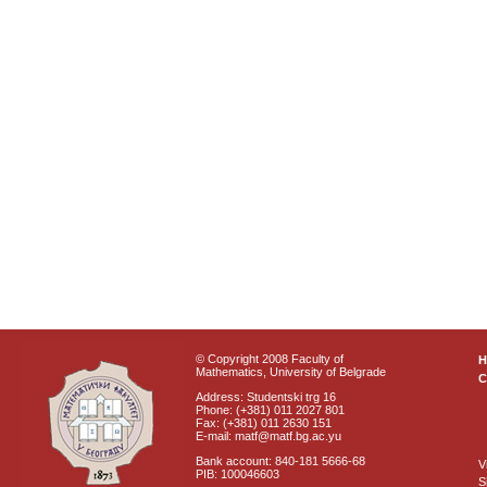
© Copyright 2008 Faculty of
Mathematics, University of Belgrade
C
Address: Studentski trg 16
Phone: (+381) 011 2027 801
Fax: (+381) 011 2630 151
E-mail: matf@matf.bg.ac.yu
Bank account: 840-181 5666-68
V
PIB: 100046603
S