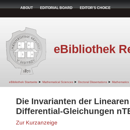
ABOUT
EDITORIAL BOARD
EDITOR'S CHOICE
eBibliothek R
➤
➤
➤
eBibliothek Startseite
Mathematical Sciences
Doctoral Dissertations
Mathematics
Die Invarianten der Linear
Differential-Gleichungen n
Zur Kurzanzeige