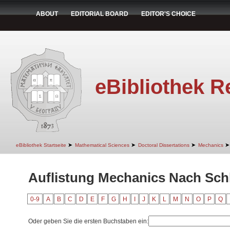
ABOUT
EDITORIAL BOARD
EDITOR'S CHOICE
eBibliothek R
➤
➤
➤
➤
eBibliothek Startseite
Mathematical Sciences
Doctoral Dissertations
Mechanics
Auflistung Mechanics Nach Sch
0-9
A
B
C
D
E
F
G
H
I
J
K
L
M
N
O
P
Q
Oder geben Sie die ersten Buchstaben ein: