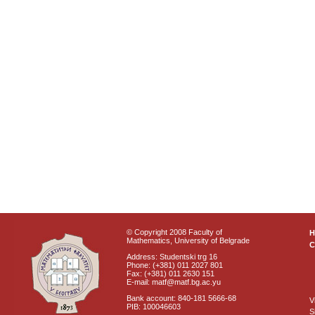
© Copyright 2008 Faculty of
Mathematics, University of Belgrade
C
Address: Studentski trg 16
Phone: (+381) 011 2027 801
Fax: (+381) 011 2630 151
E-mail: matf@matf.bg.ac.yu
Bank account: 840-181 5666-68
V
PIB: 100046603
S