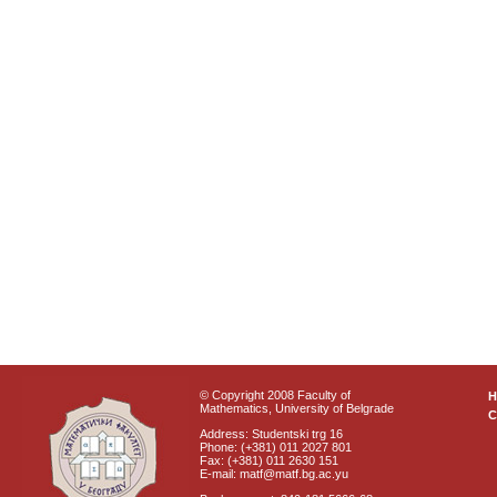
© Copyright 2008 Faculty of
Mathematics, University of Belgrade
C
Address: Studentski trg 16
Phone: (+381) 011 2027 801
Fax: (+381) 011 2630 151
E-mail: matf@matf.bg.ac.yu