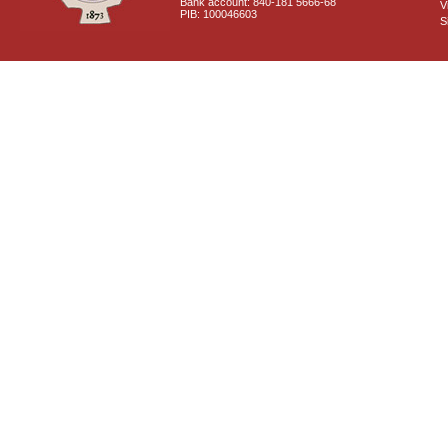
Bank account: 840-181 5666-68
V
PIB: 100046603
S