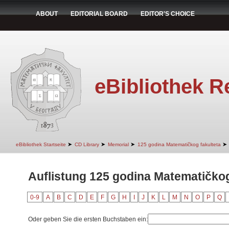
ABOUT
EDITORIAL BOARD
EDITOR'S CHOICE
eBibliothek R
➤
➤
➤
➤
eBibliothek Startseite
CD Library
Memorial
125 godina Matematičkog fakulteta
Auflistung 125 godina Matematičkog 
0-9
A
B
C
D
E
F
G
H
I
J
K
L
M
N
O
P
Q
Oder geben Sie die ersten Buchstaben ein: