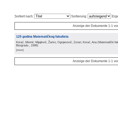
Sortiert nach:
Sortierung:
Erge
Anzeige der Dokumente 1-1 vo
125 godina Matematičkog fakulteta
Korać, Miomir; Mijajlović, Žarko; Ognjanović, Zoran; Korać, Ana
(
Matematički fak
Beogradu
, 1998
)
[more]
Anzeige der Dokumente 1-1 vo