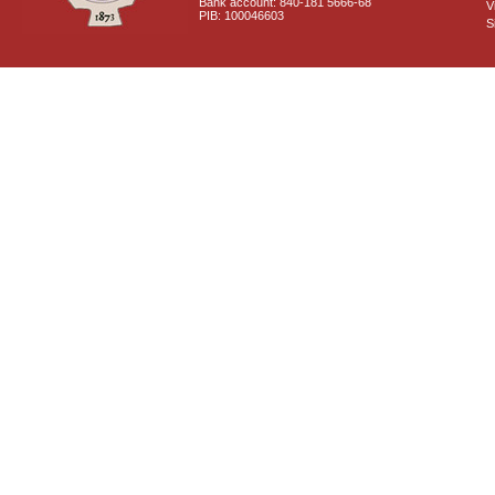
Bank account: 840-181 5666-68
V
PIB: 100046603
S