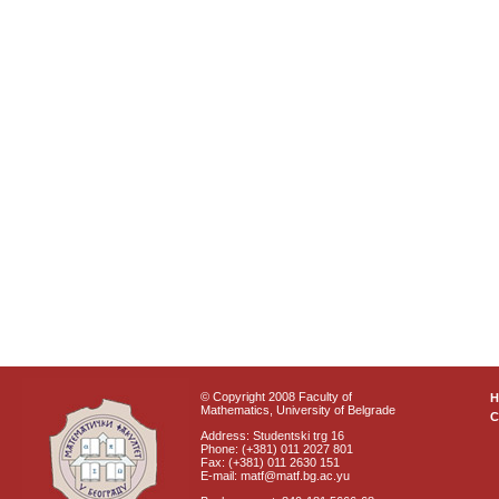
© Copyright 2008 Faculty of
Mathematics, University of Belgrade
C
Address: Studentski trg 16
Phone: (+381) 011 2027 801
Fax: (+381) 011 2630 151
E-mail: matf@matf.bg.ac.yu