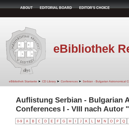
ABOUT
EDITORIAL BOARD
EDITOR'S CHOICE
eBibliothek R
➤
➤
➤
eBibliothek Startseite
CD Library
Conferences
Serbian - Bulgarian Astronomical Co
Auflistung Serbian - Bulgarian 
Conferences I - VIII nach Autor 
0-9
A
B
C
D
E
F
G
H
I
J
K
L
M
N
O
P
Q