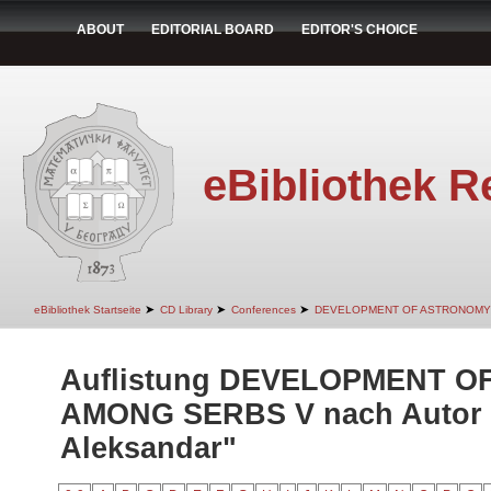
ABOUT
EDITORIAL BOARD
EDITOR'S CHOICE
eBibliothek R
➤
➤
➤
eBibliothek Startseite
CD Library
Conferences
DEVELOPMENT OF ASTRONOMY
Auflistung DEVELOPMENT 
AMONG SERBS V nach Autor "
Aleksandar"