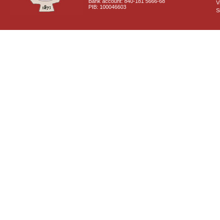
Bank account: 840-181 5666-68
V
PIB: 100046603
S