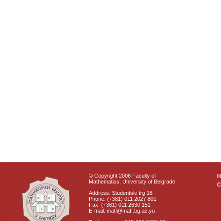
© Copyright 2008 Faculty of
Mathematics, University of Belgrade
C
Address: Studentski trg 16
Phone: (+381) 011 2027 801
Fax: (+381) 011 2630 151
E-mail: matf@matf.bg.ac.yu