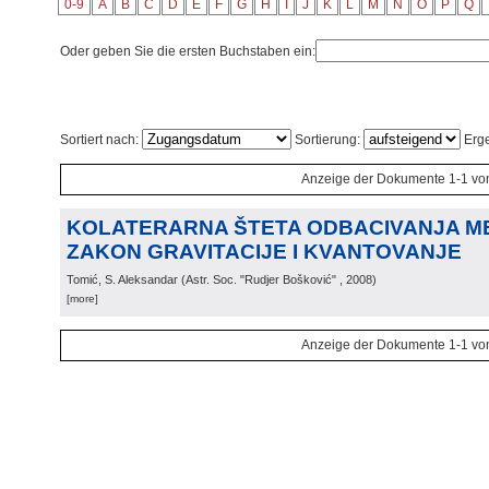
0-9
A
B
C
D
E
F
G
H
I
J
K
L
M
N
O
P
Q
Oder geben Sie die ersten Buchstaben ein:
Sortiert nach:
Sortierung:
Erge
Anzeige der Dokumente 1-1 vo
KOLATERARNA ŠTETA ODBACIVANJA MET
ZAKON GRAVITACIJE I KVANTOVANJE
Tomić, S. Aleksandar
(
Astr. Soc. "Rudjer Bošković"
, 2008
)
[more]
Anzeige der Dokumente 1-1 vo