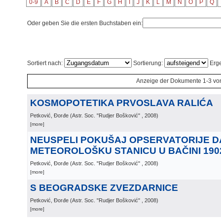
0-9
A
B
C
D
E
F
G
H
I
J
K
L
M
N
O
P
Q
Oder geben Sie die ersten Buchstaben ein:
Sortiert nach:
Sortierung:
Erge
Anzeige der Dokumente 1-3 vo
KOSMOPOTETIKA PRVOSLAVA RALIĆA
Petković, Đorđe
(
Astr. Soc. "Rudjer Bošković"
, 2008
)
[more]
NEUSPELI POKUŠAJ OPSERVATORIJE D
METEOROLOŠKU STANICU U BAČINI 190
Petković, Đorđe
(
Astr. Soc. "Rudjer Bošković"
, 2008
)
[more]
S BEOGRADSKE ZVEZDARNICE
Petković, Đorđe
(
Astr. Soc. "Rudjer Bošković"
, 2008
)
[more]