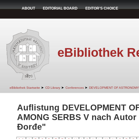
ABOUT
EDITORIAL BOARD
EDITOR'S CHOICE
eBibliothek R
➤
➤
➤
eBibliothek Startseite
CD Library
Conferences
DEVELOPMENT OF ASTRONOMY
Auflistung DEVELOPMENT 
AMONG SERBS V nach Autor "
Đorđe"