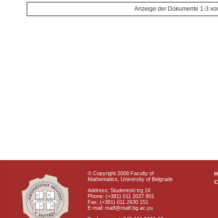
Anzeige der Dokumente 1-3 vo
© Copyright 2008 Faculty of
Mathematics, University of Belgrade
C
Address: Studentski trg 16
Phone: (+381) 011 2027 801
Fax: (+381) 011 2630 151
E-mail: matf@matf.bg.ac.yu