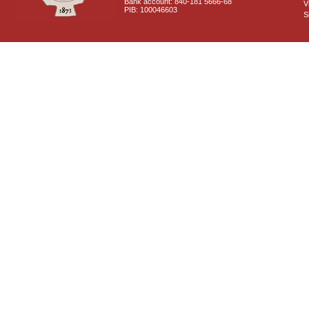
Bank account: 840-181 5666-68
V
PIB: 100046603
S