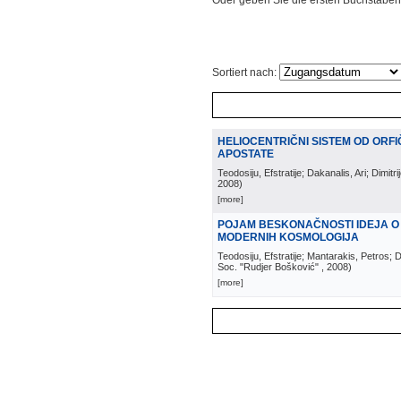
Oder geben Sie die ersten Buchstaben
Sortiert nach:
HELIOCENTRIČNI SISTEM OD ORFI
APOSTATE
Teodosiju, Efstratije; Dakanalis, Ari; Dimitr
2008
)
[more]
POJAM BESKONAČNOSTI IDEJA O
MODERNIH KOSMOLOGIJA
Teodosiju, Efstratije; Mantarakis, Petros; D
Soc. "Rudjer Bošković"
, 2008
)
[more]