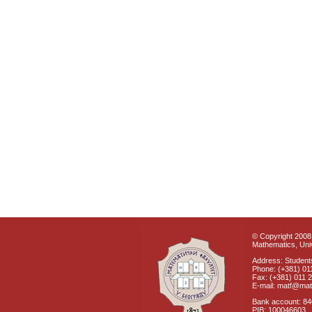
© Copyright 2008 
Mathematics, Univ
Address: Students
Phone: (+381) 01
Fax: (+381) 011 
E-mail: matf@mat
Bank account: 8
PIB: 100046603