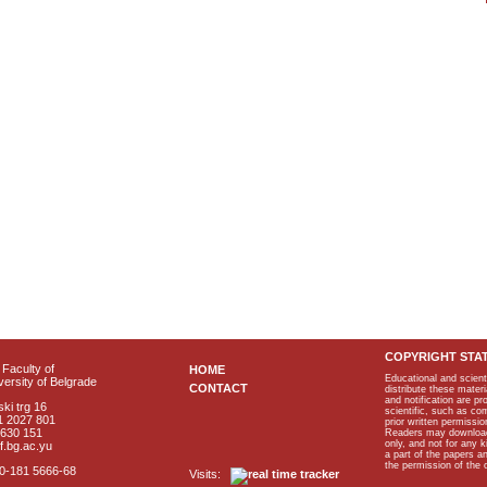
COPYRIGHT STA
Faculty of
HOME
Educational and scient
ersity of Belgrade
CONTACT
distribute these materi
and notification are p
ki trg 16
scientific, such as co
1 2027 801
prior written permissio
2630 151
Readers may download p
only, and not for any 
f.bg.ac.yu
a part of the papers 
the permission of the 
40-181 5666-68
Visits: