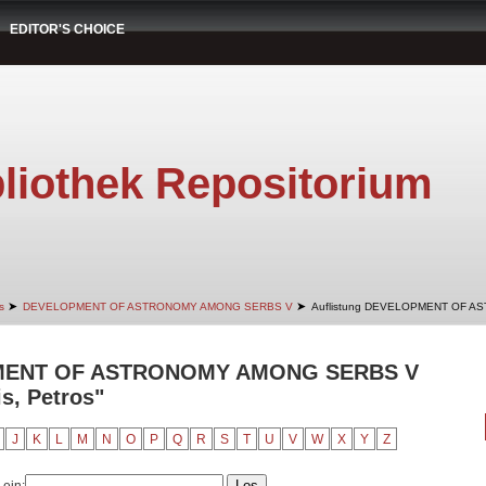
EDITOR'S CHOICE
liothek Repositorium
➤
➤
s
DEVELOPMENT OF ASTRONOMY AMONG SERBS V
Auflistung DEVELOPMENT OF A
PMENT OF ASTRONOMY AMONG SERBS V
s, Petros"
J
K
L
M
N
O
P
Q
R
S
T
U
V
W
X
Y
Z