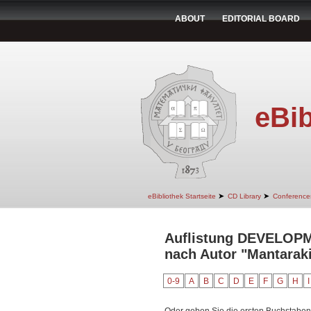
ABOUT
EDITORIAL BOARD
eBib
➤
➤
eBibliothek Startseite
CD Library
Conference
Auflistung DEVELO
nach Autor "Mantaraki
0-9
A
B
C
D
E
F
G
H
I