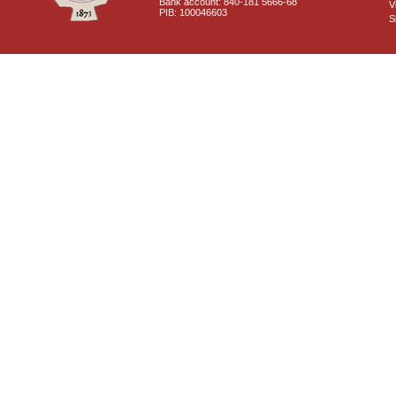
Bank account: 840-181 5666-68
V
PIB: 100046603
S