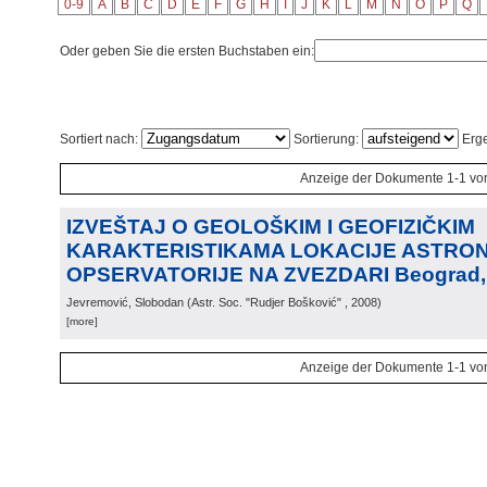
0-9
A
B
C
D
E
F
G
H
I
J
K
L
M
N
O
P
Q
Oder geben Sie die ersten Buchstaben ein:
Sortiert nach:
Sortierung:
Erge
Anzeige der Dokumente 1-1 vo
IZVEŠTAJ O GEOLOŠKIM I GEOFIZIČKIM
KARAKTERISTIKAMA LOKACIJE ASTRO
OPSERVATORIJE NA ZVEZDARI Beograd, 
Jevremović, Slobodan
(
Astr. Soc. "Rudjer Bošković"
, 2008
)
[more]
Anzeige der Dokumente 1-1 vo