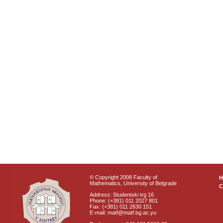
© Copyright 2008 Faculty of
Mathematics, University of Belgrade
C
Address: Studentski trg 16
Phone: (+381) 011 2027 801
Fax: (+381) 011 2630 151
E-mail: matf@matf.bg.ac.yu