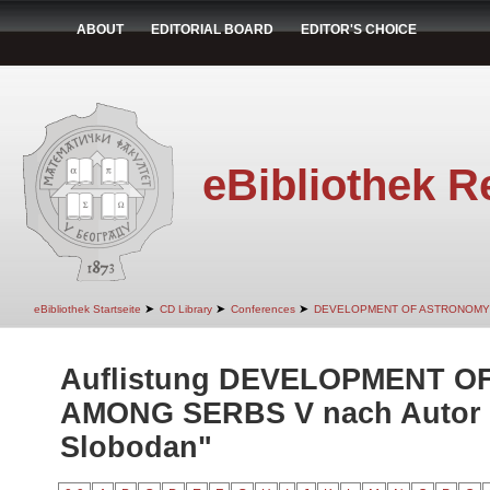
ABOUT
EDITORIAL BOARD
EDITOR'S CHOICE
eBibliothek R
➤
➤
➤
eBibliothek Startseite
CD Library
Conferences
DEVELOPMENT OF ASTRONOMY
Auflistung DEVELOPMENT 
AMONG SERBS V nach Autor 
Slobodan"