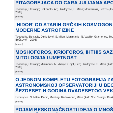
PITAGOREJACA DO CARA JULIJANA AP
Teodosiju, Efstratije; Dakanalis, Ari; Dimitrijević, S. Milan; Mantarakis, Petros
(
As
2008
)
[more]
'HIDOR' OD STARIH GRČKIH KOSMOGON
MODERNE ASTROFIZIKE
Teodosiju, Efstratije; Dimitrijević, S. Milan; Manimanis, N. Vasilije; Gramenos, Te
Bošković"
, 2008
)
[more]
MOSHOFOROS, KRIOFOROS, IHTHIS SAZ
MITOLOGIJA I UMETNOST
Teodosiju, Efstratije; Minimanis, N. Vasilije; Gojet, Sea; Dimitrijević, S. Milan
(
Astr
2008
)
[more]
O JEDNOM KOMPLETU FOTOGRAFIJA Z
ASTRONOMSKOJ OPSERVATORIJI U BE
ŠEZDESETIH GODINA DVADESETOG VE
Dimitrijević, S. Milan; Dačić, Miodrag; Radovanac, Milan
(
Astr. Soc. "Rudjer Boš
[more]
POJAM BESKONAČNOSTI IDEJA O MNO