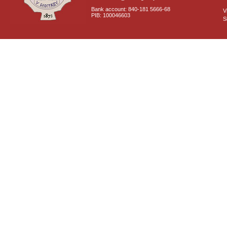
Bank account: 840-181 5666-68
V
PIB: 100046603
S