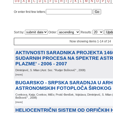
0-9
A
B
C
D
E
F
G
H
I
J
K
L
M
N
O
P
Q
Or enter first few letters:
Sort by:
Order:
Results:
Now showing items 1-14 of 14
AKTIVNOSTI SARADNIKA PROJEKTA 1460
SUDARNIH PROCESA NA SPEKTRE ASTR
PLAZME' - 2006 - 2007
Dimitrijević, S. Milan
(
Astr. Soc. "Rudjer Bošković"
, 2008
)
[more]
BUGARSKO - SRPSKA SARADNJA U ARH
ASTRONOMSKIH FOTOPLOČA ŠIROKOG
Cvetkova, Katja; Cvetkov, Milčo; Protić-Benišek, Vojislava; Dimitrijević, S. Milan
Bošković"
, 2008
)
[more]
HELIOCENTRIČNI SISTEM OD ORFIČKIH H