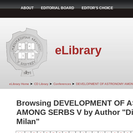
ABOUT
EDITORIAL BOARD
EDITOR'S CHOICE
eLibrary
➤
➤
➤
eLibrary Home
CD Library
Conferences
DEVELOPMENT OF ASTRONOMY AMON
Browsing DEVELOPMENT OF 
AMONG SERBS V by Author "Dimi
Milan"