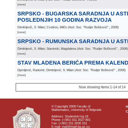
[more]
SRPSKO - BUGARSKA SARADNJA U AST
POSLEDNJIH 10 GODINA RAZVOJA
Dimitrijević, S. Milan; Cvetkov, Milčo
(
Astr. Soc. "Rudjer Bošković"
, 2008
)
[more]
SRPSKO - RUMUNSKA SARADNJA U AST
Dimitrijević, S. Milan; Stavinski, Magdalena
(
Astr. Soc. "Rudjer Bošković"
, 2008
)
[more]
STAV MLADENA BERIĆA PREMA KALEN
Djordjević, Radomir; Dimitrijević, S. Milan
(
Astr. Soc. "Rudjer Bošković"
, 2008
)
[more]
Now showing items 1-14 of 14
© Copyright 2008 Faculty of
Mathematics, University of Belgrade
C
Address: Studentski trg 16
Phone: (+381) 011 2027 801
Fax: (+381) 011 2630 151
E-mail: matf@matf.bg.ac.yu